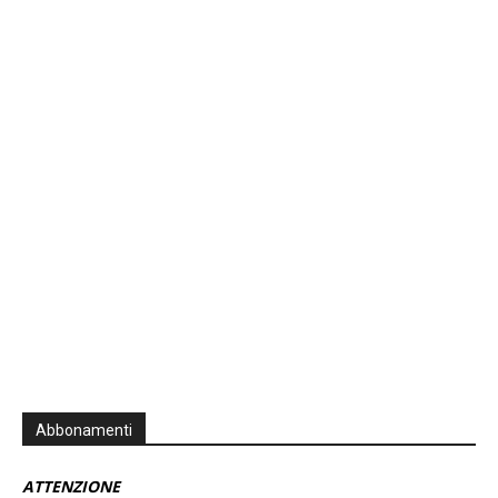
Previous
Show
Next
Episode
Episodes
Episo
Show
List
Podcast
Information
Abbonamenti
ATTENZIONE