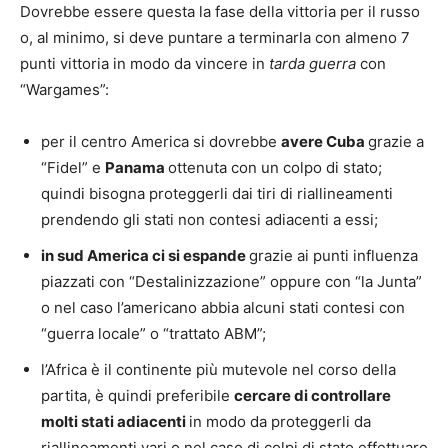
Dovrebbe essere questa la fase della vittoria per il russo
o, al minimo, si deve puntare a terminarla con almeno 7
punti vittoria in modo da vincere in
tarda guerra
con
“Wargames”:
per il centro America si dovrebbe
avere Cuba
grazie a
“Fidel” e
Panama
ottenuta con un colpo di stato;
quindi bisogna proteggerli dai tiri di riallineamenti
prendendo gli stati non contesi adiacenti a essi;
in sud America ci si espande
grazie ai punti influenza
piazzati con “Destalinizzazione” oppure con “la Junta”
o nel caso l’americano abbia alcuni stati contesi con
“guerra locale” o “trattato ABM”;
l’Africa è il continente più mutevole nel corso della
partita, è quindi preferibile
cercare di controllare
molti stati adiacenti
in modo da proteggerli da
riallineamenti vari o nel caso di colpi di stato effettuare