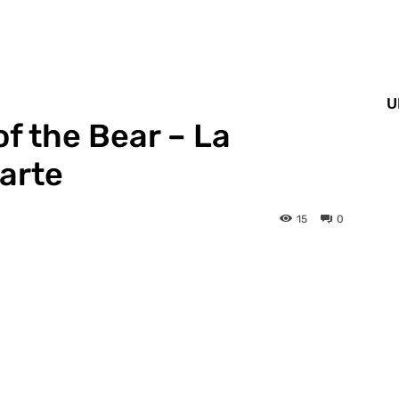
U
of the Bear – La
carte
15
0