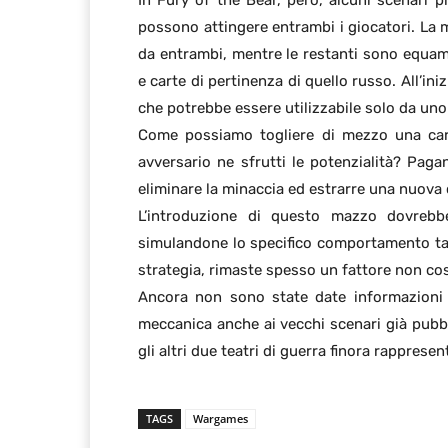
In Fury of the Bear, però, alcuni scenari 
possono attingere entrambi i giocatori. La
da entrambi, mentre le restanti sono equame
e carte di pertinenza di quello russo. All’ini
che potrebbe essere utilizzabile solo da uno
Come possiamo togliere di mezzo una car
avversario ne sfrutti le potenzialità? Paga
eliminare la minaccia ed estrarre una nuova 
L’introduzione di questo mazzo dovrebbe
simulandone lo specifico comportamento ta
strategia, rimaste spesso un fattore non così
Ancora non sono state date informazioni s
meccanica anche ai vecchi scenari già pubbl
gli altri due teatri di guerra finora rappres
TAGS
Wargames