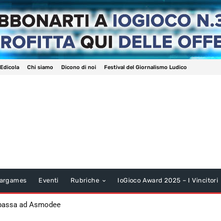
 Edicola
Chi siamo
Dicono di noi
Festival del Giornalismo Ludico
argames
Eventi
Rubriche
IoGioco Award 2025 – I Vincitori
 passa ad Asmodee