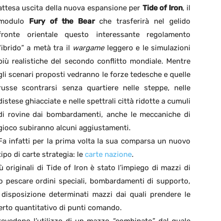
attesa uscita della nuova espansione per
Tide of Iron
, il
modulo
Fury of the Bear
che trasferirà nel gelido
fronte orientale questo interessante regolamento
“ibrido” a metà tra il
wargame
leggero e le simulazioni
più realistiche del secondo conflitto mondiale. Mentre
gli scenari proposti vedranno le forze tedesche e quelle
russe scontrarsi senza quartiere nelle steppe, nelle
distese ghiacciate e nelle spettrali città ridotte a cumuli
di rovine dai bombardamenti, anche le meccaniche di
gioco subiranno alcuni aggiustamenti.
Fa infatti per la prima volta la sua comparsa un nuovo
tipo di carte strategia: le
carte nazione
.
ù originali di Tide of Iron è stato l’impiego di mazzi di
no pescare ordini speciali, bombardamenti di supporto,
a disposizione determinati mazzi dai quali prendere le
erto quantitativo di punti comando.