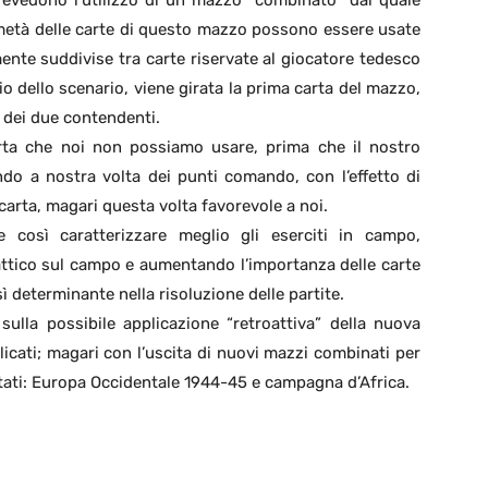
prevedono l’utilizzo di un mazzo “combinato” dal quale
 metà delle carte di questo mazzo possono essere usate
nte suddivise tra carte riservate al giocatore tedesco
zio dello scenario, viene girata la prima carta del mazzo,
 dei due contendenti.
ta che noi non possiamo usare, prima che il nostro
ndo a nostra volta dei punti comando, con l’effetto di
carta, magari questa volta favorevole a noi.
 così caratterizzare meglio gli eserciti in campo,
ttico sul campo e aumentando l’importanza delle carte
 determinante nella risoluzione delle partite.
ulla possibile applicazione “retroattiva” della nuova
icati; magari con l’uscita di nuovi mazzi combinati per
entati: Europa Occidentale 1944-45 e campagna d’Africa.