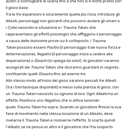
autori a sconsigliare di usarla fino a che non si è molto pratici con
il gioco base.
Tra le tre espansioni è sicuramente quella più ricca: introduce gli
Alleati, personaggi non giocanti che possono aiutare gli umani o
i
Cylon
secondo la situazione e i
Trauma Token
, che
rappresentano gli effetti psicologici che affliggono il personaggio
a causa delle durissime prove cui è sottoposto. I
Trauma
Token
possono essere
Positivi
(il personaggio trae nuova forza e
determinazione),
Negativi
(il personaggio inizia a cedere alla
disperazione) o
Disastri
(si spiega da solo!). Ai giocatori saranno
assegnati dei
Trauma Token
, che dovranno guardare in segreto,
sostituendo quelli
Disastro
fino ad averne tre.
Allo stesso modo all’inizio del gioco saranno pescati tre Alleati
(tra i trentacinque disponibili) e messi sulla plancia di gioco, con
un
Trauma Token
nascosto su ognuno di loro. Ogni
Alleato
ha un
effetto
Positivo
e uno
Negativo
, che si attiva secondo
quale
Trauma Token
ha sopra. Quando un giocatore finisce la sua
fase di movimento nella stessa locazione di un Alleato, deve
rivelarne il
Trauma Token
e risolverne l’effetto. Si scarta quindi
l’
Alleato
, se ne pesca un altro e il giocatore che l’ha scoperto