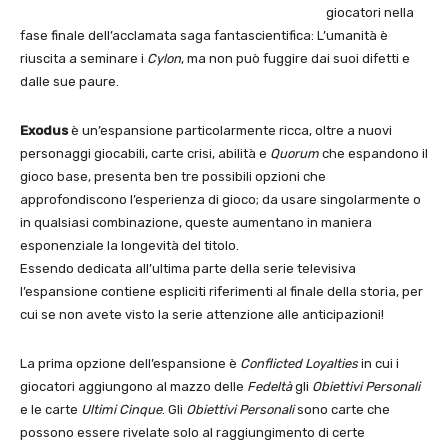
giocatori nella
fase finale dell’acclamata saga fantascientifica: L’umanità è
riuscita a seminare i
Cylon
, ma non può fuggire dai suoi difetti e
dalle sue paure.
Exodus
è un’espansione particolarmente ricca, oltre a nuovi
personaggi giocabili, carte crisi, abilità e
Quorum
che espandono il
gioco base, presenta ben tre possibili opzioni che
approfondiscono l’esperienza di gioco; da usare singolarmente o
in qualsiasi combinazione, queste aumentano in maniera
esponenziale la longevità del titolo.
Essendo dedicata all’ultima parte della serie televisiva
l’espansione contiene espliciti riferimenti al finale della storia, per
cui se non avete visto la serie attenzione alle anticipazioni!
La prima opzione dell’espansione è
Conflicted Loyalties
in cui i
giocatori aggiungono al mazzo delle
Fedeltà
gli
Obiettivi Personali
e le carte
Ultimi Cinque
. Gli
Obiettivi Personali
sono carte che
possono essere rivelate solo al raggiungimento di certe