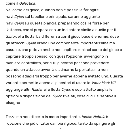
come il
Galactica
.
Nel corso del gioco, quando non è possibile far agire
navi
Cylon
sul tabellone principale, saranno aggiunte
navi
Cylon
su questa plancia, preparando così le forze per
l’attacco, che si prepara con un indicatore simile a quello per il
Salto
della flotta. La differenza con il gioco base è enorme: dove
gli attacchi
Cylon
erano una componente importantissima ma
casuale, che poteva anche non capitare mai nel corso del gioco o
capitare troppo spesso, con quest’opzione avvengono in
maniera controllata, per cui i giocatori possono prevedere
quando un attacco avverrà e stimarne la portata, ma non
possono adagiarsi troppo per averne appena evitato uno. Questa
variante permette anche ai giocatori di usare le
Viper Mark VII
,
aggiunge altri
Raider
alla flotta
Cylon
e soprattutto amplia le
opzioni a disposizione dei
Cylon
rivelati, cosa di cui si sentiva il
bisogno.
Terza ma non di certo la meno importante,
Ionian Nebula
è
l’opzione che più di tutte cambia il gioco, tanto da spingere gli