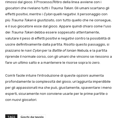
rimossi dal gioco. Il Processo/Ritiro della linea avviene con i
giocatori che rivelano tutti i
Trauma Token
. Gli umani scartano gli
effetti positivi, mentre i
Cylon
quelli negativi. Il personaggio con
più
Trauma Token
è giustiziato, con tutto quello che ne consegue,
e il suo giocatore esce dal gioco. Appare quindi chiaro come l’uso
dei
Trauma Token
debba essere soppesato attentamente,
valutare il peso di effetti positivi e negativi contro la possibilità di
uscire definitivamente dalla partita. Risolto questo passaggio, si
piazzano le navi
Cylon
per la
Battle
of Ionian Nebula
, e la partita
riprende il normale corso, con gli umani che vincono se riescono a
fare un ultimo salto e a mantenere le risorse sopra lo zero.
Com’è facile intuire l’introduzione di queste opzioni aumenta
profondamente la complessità del gioco; un’aggiunta imperdibile
per gli appassionati ma che può, giustamente, spaventare i meno
esperti, sicuramente non conviene usarle per le prime partite o
con nuovi giocatori.
TAGS
Giochi da tavolo