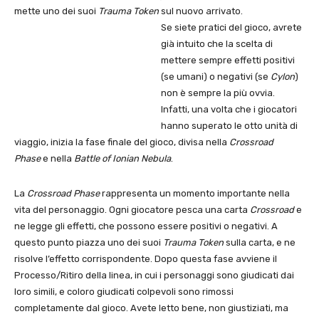
mette uno dei suoi
Trauma Token
sul nuovo arrivato.
Se siete pratici del gioco, avrete
già intuito che la scelta di
mettere sempre effetti positivi
(se umani) o negativi (se
Cylon
)
non è sempre la più ovvia.
Infatti, una volta che i giocatori
hanno superato le otto unità di
viaggio, inizia la fase finale del gioco, divisa nella
Crossroad
Phase
e nella
Battle of Ionian Nebula
.
La
Crossroad Phase
rappresenta un momento importante nella
vita del personaggio. Ogni giocatore pesca una carta
Crossroad
e
ne legge gli effetti, che possono essere positivi o negativi. A
questo punto piazza uno dei suoi
Trauma Token
sulla carta, e ne
risolve l’effetto corrispondente. Dopo questa fase avviene il
Processo/Ritiro della linea, in cui i personaggi sono giudicati dai
loro simili, e coloro giudicati colpevoli sono rimossi
completamente dal gioco. Avete letto bene, non giustiziati, ma