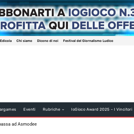
 Edicola
Chi siamo
Dicono di noi
Festival del Giornalismo Ludico
argames
Eventi
Rubriche
IoGioco Award 2025 – I Vincitori
 passa ad Asmodee