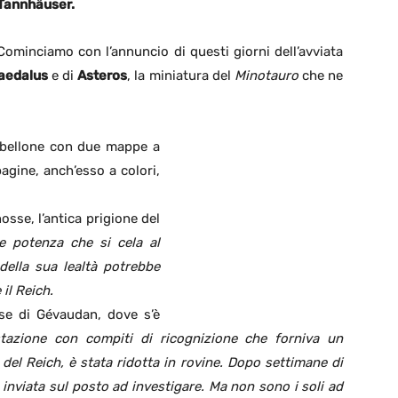
Tannhäuser.
Cominciamo con l’annuncio di questi giorni dell’avviata
aedalus
e di
Asteros
, la miniatura del
Minotauro
che ne
abellone con due mappe a
agine, anch’esso a colori,
nosse, l’antica prigione del
le potenza che si cela al
della sua lealtà potrebbe
 il Reich.
ese di Gévaudan, dove s’è
tazione con compiti di ricognizione che forniva un
i del Reich, è stata ridotta in rovine. Dopo settimane di
e inviata sul posto ad investigare. Ma non sono i soli ad