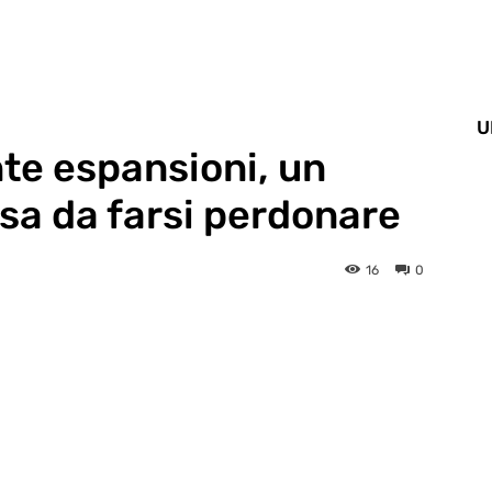
U
e espansioni, un
osa da farsi perdonare
16
0