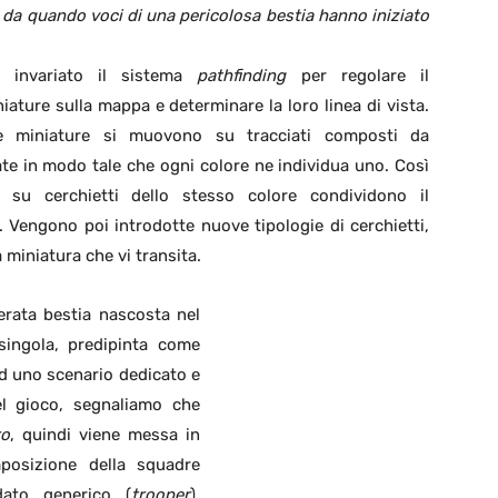
 da quando voci di una pericolosa bestia hanno iniziato
 invariato il sistema
pathfinding
per regolare il
ature sulla mappa e determinare la loro linea di vista.
e miniature si muovono su tracciati composti da
te in modo tale che ogni colore ne individua uno. Così
 su cerchietti dello stesso colore condividono il
. Vengono poi introdotte nuove tipologie di cerchietti,
 miniatura che vi transita.
gerata bestia nascosta nel
singola, predipinta come
ad uno scenario dedicato e
el gioco, segnaliamo che
ro
, quindi viene messa in
posizione della squadre
dato generico (
trooper
),