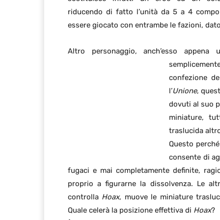
riducendo di fatto l’unità da 5 a 4 compo
essere giocato con entrambe le fazioni, dato
Altro personaggio, anch’esso appena 
semplicement
confezione d
l’
Unione
, ques
dovuti al suo 
miniature, tu
traslucida alt
Questo perch
consente di ag
fugaci e mai completamente definite, ragi
proprio a figurarne la dissolvenza. Le al
controlla
Hoax
, muove le miniature traslu
Quale celerà la posizione effettiva di
Hoax
?