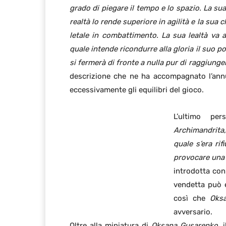
grado di piegare il tempo e lo spazio. La su
realtà lo rende superiore in agilità e la su
letale in combattimento. La sua lealtà va a
quale intende ricondurre alla gloria il suo 
si fermerà di fronte a nulla pur di raggiunger
descrizione che ne ha accompagnato l’annu
eccessivamente gli equilibri del gioco.
L’ultimo pe
Archimandrita
quale s’era rif
provocare una 
introdotta con
vendetta può e
così che
Oks
avversario.
Oltre alla miniatura di
Oksana Gusarenko
, 