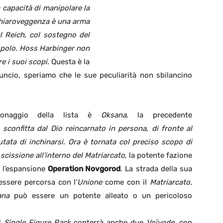
a capacità di manipolare la
a chiaroveggenza è una arma
l Reich, col sostegno del
popolo. Hoss Harbinger non
e i suoi scopi.
Questa è la
ncio, speriamo che le sue peculiarità non sbilancino
rsonaggio della lista è
Oksana
, la precedente
,
sconfitta dal Dio reincarnato in persona, di fronte al
iutata di inchinarsi. Ora è tornata col preciso scopo di
scissione all’interno del Matriarcato
, la potente fazione
 l’espansione
Operation Novgorod
. La strada della sua
ssere percorsa con l’
Unione
come con il
Matriarcato
,
ana
può essere un potente alleato o un pericoloso
il
Single Figure Pack
conterrà anche due
Voïvode
, con