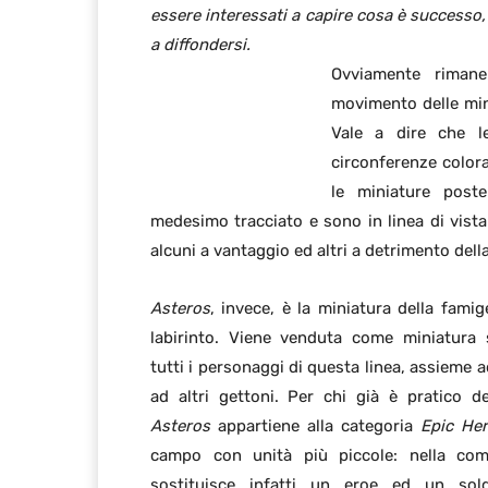
essere interessati a capire cosa è successo,
a diffondersi.
Ovviamente rimane
movimento delle mini
Vale a dire che l
circonferenze colora
le miniature poste
medesimo tracciato e sono in linea di vista
alcuni a vantaggio ed altri a detrimento della
Asteros
, invece, è la miniatura della fami
labirinto. Viene venduta come miniatura 
tutti i personaggi di questa linea, assieme 
ad altri gettoni. Per chi già è pratico d
Asteros
appartiene alla categoria
Epic He
campo con unità più piccole: nella com
sostituisce infatti un eroe ed un sol