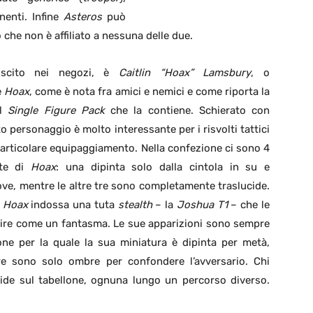
nenti. Infine
Asteros
può
 che non è affiliato a nessuna delle due.
uscito nei negozi, è
Caitlin “Hoax” Lamsbury
, o
e
Hoax
, come è nota fra amici e nemici e come riporta la
el
Single Figure Pack
che la contiene. Schierato con
to personaggio è molto interessante per i risvolti tattici
particolare equipaggiamento. Nella confezione ci sono 4
tte di
Hoax
: una dipinta solo dalla cintola in su e
rove, mentre le altre tre sono completamente traslucide.
é
Hoax
indossa una tuta
stealth
– la
Joshua T1
– che le
ire come un fantasma. Le sue apparizioni sono sempre
one per la quale la sua miniatura è dipinta per metà,
tre sono solo ombre per confondere l’avversario. Chi
cide sul tabellone, ognuna lungo un percorso diverso.