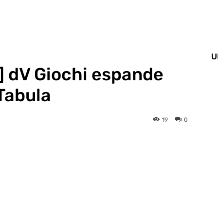
U
] dV Giochi espande
Tabula
19
0