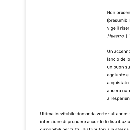
Non presen
(presumibil
vige il ris
Maestro
, (
Un accenno 
lancio dell
un buon su
aggiunte e 
acquistato 
ancora non
all’esperie
Ultima inevitabile domanda verte sull’annosa
intenzione di prendere accordi di distribuzi
disponibili per tutti i distributori alla stes