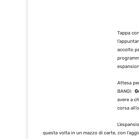
Tappa con
l’appunta
accolto pe
programmat
espansioni
Attesa pe
BANG!:
G
avere a ch
corsa all’o
L’espansi
questa volta in un mazzo di carte, con l’aggi