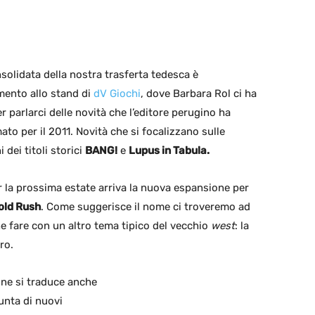
solidata della nostra trasferta tedesca è
mento allo stand di
dV Giochi
, dove Barbara Rol ci ha
r parlarci delle novità che l’editore perugino ha
o per il 2011. Novità che si focalizzano sulle
 dei titoli storici
BANG!
e
Lupus in Tabula.
r la prossima estate arriva la nuova espansione per
old Rush
. Come suggerisce il nome ci troveremo ad
e fare con un altro tema tipico del vecchio
west
: la
ro.
one si traduce anche
unta di nuovi