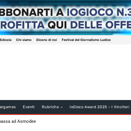
 Edicola
Chi siamo
Dicono di noi
Festival del Giornalismo Ludico
argames
Eventi
Rubriche
IoGioco Award 2025 – I Vincitori
 passa ad Asmodee