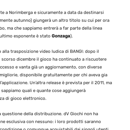
te a Norimberga e sicuramente a data da destinarsi
mente autunno) giungerà un altro titolo su cui per ora
erbo, ma che sappiamo entrerà a far parte della linea
l’ultimo esponente è stato
Gonzaga
).
alla trasposizione video ludica di BANG!: dopo il
o scorso dicembre il gioco ha continuato a riscuotere
ccesso e vanta già un aggiornamento, con diverse
migliorie, disponibile gratuitamente per chi aveva gia
l’applicazione. Un’altra release è prevista per il 2011, ma
 sappiamo quali e quante cose aggiungerà
nza di gioco elettronico.
 questione della distribuzione. dV Giochi non ha
one esclusiva con nessuno: i loro prodotti saranno
sa condizione o comunque acquistabili dai singoli utenti