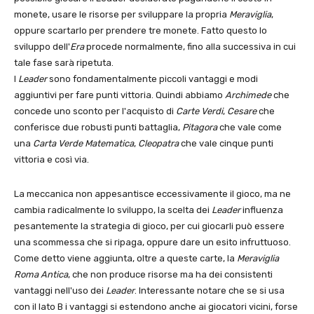
monete, usare le risorse per sviluppare la propria
Meraviglia
,
oppure scartarlo per prendere tre monete. Fatto questo lo
sviluppo dell'
Era
procede normalmente, fino alla successiva in cui
tale fase sarà ripetuta.
I
Leader
sono fondamentalmente piccoli vantaggi e modi
aggiuntivi per fare punti vittoria. Quindi abbiamo
Archimede
che
concede uno sconto per l'acquisto di
Carte Verdi
,
Cesare
che
conferisce due robusti punti battaglia,
Pitagora
che vale come
una
Carta Verde
Matematica
,
Cleopatra
che vale cinque punti
vittoria e così via.
La meccanica non appesantisce eccessivamente il gioco, ma ne
cambia radicalmente lo sviluppo, la scelta dei
Leader
influenza
pesantemente la strategia di gioco, per cui giocarli può essere
una scommessa che si ripaga, oppure dare un esito infruttuoso.
Come detto viene aggiunta, oltre a queste carte, la
Meraviglia
Roma Antica
, che non produce risorse ma ha dei consistenti
vantaggi nell'uso dei
Leader
. Interessante notare che se si usa
con il lato B i vantaggi si estendono anche ai giocatori vicini, forse