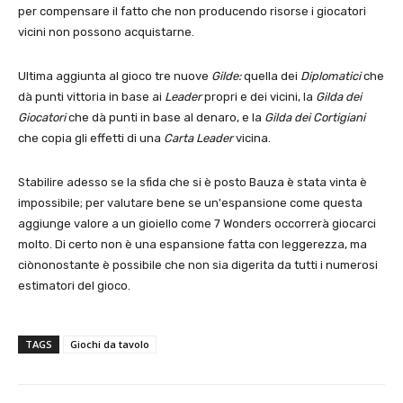
per compensare il fatto che non producendo risorse i giocatori
vicini non possono acquistarne.
Ultima aggiunta al gioco tre nuove
Gilde:
quella dei
Diplomatici
che
dà punti vittoria in base ai
Leader
propri e dei vicini, la
Gilda dei
Giocatori
che dà punti in base al denaro, e la
Gilda dei Cortigiani
che copia gli effetti di una
Carta Leader
vicina.
Stabilire adesso se la sfida che si è posto Bauza è stata vinta è
impossibile; per valutare bene se un'espansione come questa
aggiunge valore a un gioiello come 7 Wonders occorrerà giocarci
molto. Di certo non è una espansione fatta con leggerezza, ma
ciònonostante è possibile che non sia digerita da tutti i numerosi
estimatori del gioco.
TAGS
Giochi da tavolo