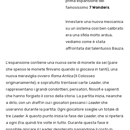
prima espansione del
famosissimo
7 Wonders
.
Innestare una nuova meccanica
su un sistema così ben calibrato
era una sfida molto ardua,
vediamo come è stata
affrontata dal talentuoso Bauza.
L'espansione contiene una nuova serie di monete da sei (pare
che spesso le monete finivano quando si giocava in tanti), una
nuova meraviglia ovvero
Roma Antica
(Il Colosseo
originariamente), e sopratutto trentasei carte
Leader
, che
rappresentano i grandi condottieri, pensatori, filosofi e sapienti
che hanno forgiato il corso della storia. La partita inizia, neanche
a dirlo, con un
draft
in cui i giocatori pescano i
Leader
che
useranno durante la partita. Ogni giocatore sceglie un totale di
tre
Leader
. A questo punto inizia la fase dei
Leader
, che si ripeterà
a ogni
Era
, quindi tre volte in tutto. Durante questa fase è
possibile giocare il Leader desiderato pagandone il costo in