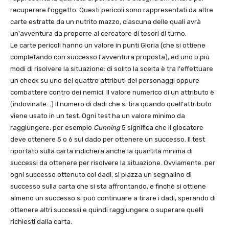
recuperare l'oggetto. Questi pericoli sono rappresentati da altre
carte estratte da un nutrito mazzo, ciascuna delle quali avrà
un'avventura da proporre al cercatore di tesori di turno.
Le carte pericoli hanno un valore in punti Gloria (che si ottiene
completando con successo l'avventura proposta), ed uno o più
modi di risolvere la situazione: di solito la scelta è tra l'effettuare
un check su uno dei quattro attributi dei personaggi oppure
combattere contro dei nemici. Il valore numerico di un attributo è
(indovinate…) il numero di dadi che si tira quando quell'attributo
viene usato in un test. Ogni test ha un valore minimo da
raggiungere: per esempio
Cunning
5 significa che il giocatore
deve ottenere 5 o 6 sul dado per ottenere un successo. Il test
riportato sulla carta indicherà anche la quantità minima di
successi da ottenere per risolvere la situazione. Ovviamente. per
ogni successo ottenuto coi dadi, si piazza un segnalino di
successo sulla carta che si sta affrontando, e finchè si ottiene
almeno un successo si può continuare a tirare i dadi, sperando di
ottenere altri successi e quindi raggiungere o superare quelli
richiesti dalla carta.