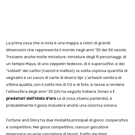
La prima cosa che si nota è una mappa a colori di grandi
dimensioni che rappresenta il mondo negli anni '30 del XX secolo.
Troviamo anche molte miniature: miniature degli 8 personaggi, di
un tempio Maya, di uno zeppelin tedesco, di 6 supercattivi, e dei
"soldati" dei cattivi (nazisti e mafiosi); la solita copiosa quantità di
segnalini e un sacco di carte di diversi tipi. L'artwork sembra di
ottima qualità, con il solito mix di CG e di foto, e riesce a rendere
l'atmosfera degli anni '30 (chi ha seguito Indiana Jones o
I
predatori dell'idolo d'oro
sa di cosa stiamo parlando), e
probabilmente il gioco includerà anche una colonna sonora.
Fortune and Glory ha due modalità principali di gioco: cooperativo
e competitivo. Nel gioco competitivo, ciascun giocatore
impersona un eroe cacciatore di tesori, tratto dai tipici