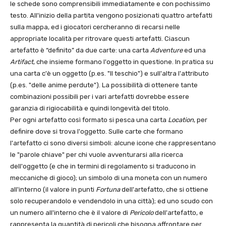
le schede sono comprensibili immediatamente e con pochissimo
testo. All'inizio della partita vengono posizionati quattro artefatti
sulla mappa, ed i giocatori cercheranno di recarsi nelle
appropriate località per ritrovare questi artefatti. Ciascun
artefatto è “definito” da due carte: una carta
Adventure
ed una
Artifact
, che insieme formano l'oggetto in questione. In pratica su
una carta c'è un oggetto (p.es. "Il teschio") e sull'altra l'attributo
(p.es. "delle anime perdute"). La possibilità di ottenere tante
combinazioni possibili per i vari artefatti dovrebbe essere
garanzia di rigiocabilità e quindi longevità del titolo.
Per ogni artefatto così formato si pesca una carta
Location
, per
definire dove si trova l'oggetto. Sulle carte che formano
l'artefatto ci sono diversi simboli: alcune icone che rappresentano
le "parole chiave" per chi vuole avventurarsi alla ricerca
dell'oggetto (e che in termini di regolamento si traducono in
meccaniche di gioco); un simbolo di una moneta con un numero
all'interno (il valore in punti
Fortuna
dell'artefatto, che si ottiene
solo recuperandolo e vendendolo in una città); ed uno scudo con
un numero all'interno che è il valore di
Pericolo
dell'artefatto, e
rappresenta la quantità di pericoli che bisogna affrontare per