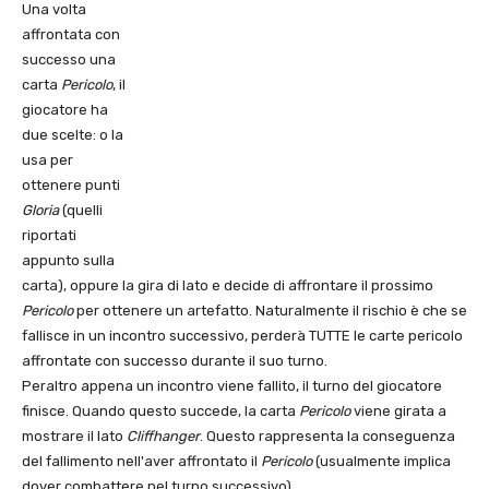
Una volta
affrontata con
successo una
carta
Pericolo
, il
giocatore ha
due scelte: o la
usa per
ottenere punti
Gloria
(quelli
riportati
appunto sulla
carta), oppure la gira di lato e decide di affrontare il prossimo
Pericolo
per ottenere un artefatto. Naturalmente il rischio è che se
fallisce in un incontro successivo, perderà TUTTE le carte pericolo
affrontate con successo durante il suo turno.
Peraltro appena un incontro viene fallito, il turno del giocatore
finisce. Quando questo succede, la carta
Pericolo
viene girata a
mostrare il lato
Cliffhanger
. Questo rappresenta la conseguenza
del fallimento nell'aver affrontato il
Pericolo
(usualmente implica
dover combattere nel turno successivo).