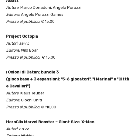
Assist
Autore
: Marco Donadoni, Angelo Porazzi
Editore
: Angelo Porazzi Games
Prezzo al pubblico
: € 15,00
Project Octopia
Autori
: aa.vv.
Editore
: Wild Boar
Prezzo al pubblico
: € 15,00
I
Coloni di Catan: bundle 3
(gioco base + 3 espansioni: "5-6 giocatori", "I Marinai" e "Città
e Cavalieri")
Autore
: Klaus Teuber
Editore
: Giochi Uniti
Prezzo al pubblico
: € 110,00
HeroClix Marvel Booster – Giant Size X-Men
Autori
: aa.vv.
Editore
: Wizkids