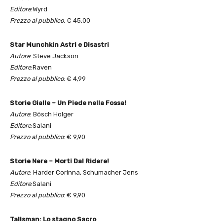
Editore
:Wyrd
Prezzo al pubblico
: € 45,00
Star Munchkin Astri e Disastri
Autore
: Steve Jackson
Editore
:Raven
Prezzo al pubblico
: € 4,99
Storie Gialle – Un Piede nella Fossa!
Autore
: Bösch Holger
Editore
:Salani
Prezzo al pubblico
: € 9,90
Storie Nere – Morti Dal Ridere!
Autore
: Harder Corinna, Schumacher Jens
Editore
:Salani
Prezzo al pubblico
: € 9,90
Talisman: Lo stagno Sacro