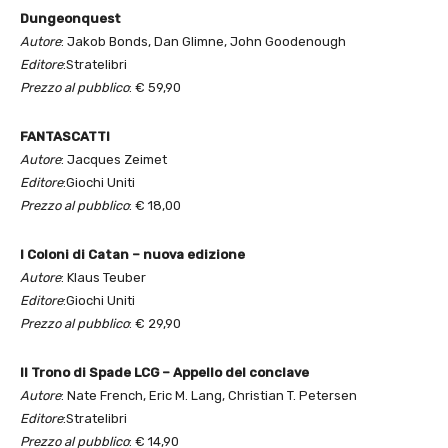
Dungeonquest
Autore
: Jakob Bonds, Dan Glimne, John Goodenough
Editore
:Stratelibri
Prezzo al pubblico
: € 59,90
FANTASCATTI
Autore
: Jacques Zeimet
Editore
:Giochi Uniti
Prezzo al pubblico
: € 18,00
I Coloni di Catan – nuova edizione
Autore
: Klaus Teuber
Editore
:Giochi Uniti
Prezzo al pubblico
: € 29,90
Il Trono di Spade LCG – Appello del conclave
Autore
: Nate French, Eric M. Lang, Christian T. Petersen
Editore
:Stratelibri
Prezzo al pubblico
: € 14,90