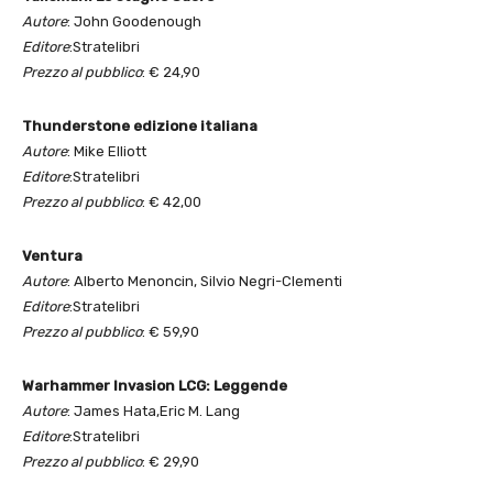
Autore
: John Goodenough
Editore
:Stratelibri
Prezzo al pubblico
: € 24,90
Thunderstone edizione italiana
Autore
: Mike Elliott
Editore
:Stratelibri
Prezzo al pubblico
: € 42,00
Ventura
Autore
: Alberto Menoncin, Silvio Negri-Clementi
Editore
:Stratelibri
Prezzo al pubblico
: € 59,90
Warhammer Invasion LCG: Leggende
Autore
: James Hata,Eric M. Lang
Editore
:Stratelibri
Prezzo al pubblico
: € 29,90