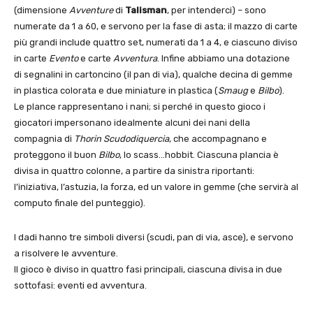
(dimensione
Avventure
di
Talisman
, per intenderci) – sono
numerate da 1 a 60, e servono per la fase di asta; il mazzo di carte
più grandi include quattro set, numerati da 1 a 4, e ciascuno diviso
in carte
Evento
e carte
Avventura
. Infine abbiamo una dotazione
di segnalini in cartoncino (il pan di via), qualche decina di gemme
in plastica colorata e due miniature in plastica (
Smaug
e
Bilbo
).
Le plance rappresentano i nani; si perché in questo gioco i
giocatori impersonano idealmente alcuni dei nani della
compagnia di
Thorin Scudodiquercia
, che accompagnano e
proteggono il buon
Bilbo
, lo scass…hobbit. Ciascuna plancia è
divisa in quattro colonne, a partire da sinistra riportanti:
l’iniziativa, l’astuzia, la forza, ed un valore in gemme (che servirà al
computo finale del punteggio).
I dadi hanno tre simboli diversi (scudi, pan di via, asce), e servono
a risolvere le avventure.
Il gioco è diviso in quattro fasi principali, ciascuna divisa in due
sottofasi: eventi ed avventura.