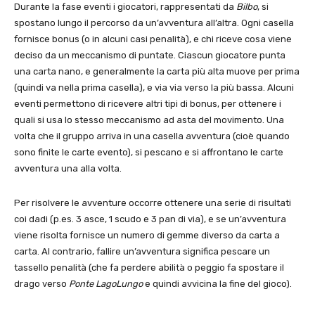
Durante la fase eventi i giocatori, rappresentati da
Bilbo
, si
spostano lungo il percorso da un’avventura all’altra. Ogni casella
fornisce bonus (o in alcuni casi penalità), e chi riceve cosa viene
deciso da un meccanismo di puntate. Ciascun giocatore punta
una carta nano, e generalmente la carta più alta muove per prima
(quindi va nella prima casella), e via via verso la più bassa. Alcuni
eventi permettono di ricevere altri tipi di bonus, per ottenere i
quali si usa lo stesso meccanismo ad asta del movimento. Una
volta che il gruppo arriva in una casella avventura (cioè quando
sono finite le carte evento), si pescano e si affrontano le carte
avventura una alla volta.
Per risolvere le avventure occorre ottenere una serie di risultati
coi dadi (p.es. 3 asce, 1 scudo e 3 pan di via), e se un’avventura
viene risolta fornisce un numero di gemme diverso da carta a
carta. Al contrario, fallire un’avventura significa pescare un
tassello penalità (che fa perdere abilità o peggio fa spostare il
drago verso
Ponte LagoLungo
e quindi avvicina la fine del gioco).