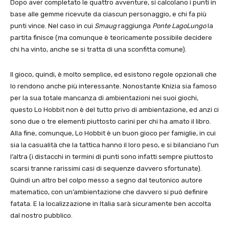
Dopo aver completato le quattro avventure, si calcolano i punti in
base alle gemme ricevute da ciascun personaggio, e chi fa più
punti vince. Nel caso in cui
Smaug
raggiunga
Ponte LagoLungo
la
partita finisce (ma comunque è teoricamente possibile decidere
chi ha vinto, anche se si tratta di una sconfitta comune).
Il gioco, quindi, è molto semplice, ed esistono regole opzionali che
lo rendono anche più interessante. Nonostante Knizia sia famoso
per la sua totale mancanza di ambientazioni nei suoi giochi,
questo Lo Hobbit non è del tutto privo di ambientazione, ed anzi ci
sono due o tre elementi piuttosto carini per chi ha amato il libro.
Alla fine, comunque, Lo Hobbit è un buon gioco per famiglie, in cui
sia la casualità che la tattica hanno il loro peso, e si bilanciano l’un
l’altra (i distacchi in termini di punti sono infatti sempre piuttosto
scarsi tranne rarissimi casi di sequenze davvero sfortunate).
Quindi un altro bel colpo messo a segno dal teutonico autore
matematico, con un’ambientazione che davvero si può definire
fatata. E la localizzazione in Italia sarà sicuramente ben accolta
dal nostro pubblico.