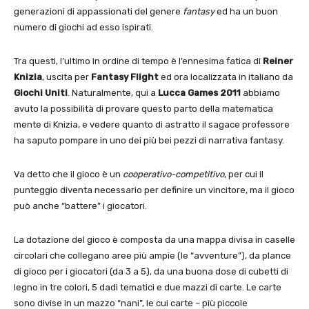
generazioni di appassionati del genere
fantasy
ed ha un buon
numero di giochi ad esso ispirati.
Tra questi, l’ultimo in ordine di tempo è l’ennesima fatica di
Reiner
Knizia
, uscita per
Fantasy Flight
ed ora localizzata in italiano da
Giochi Uniti
. Naturalmente, qui a
Lucca Games 2011
abbiamo
avuto la possibilità di provare questo parto della matematica
mente di Knizia, e vedere quanto di astratto il sagace professore
ha saputo pompare in uno dei più bei pezzi di narrativa fantasy.
Va detto che il gioco è un
cooperativo-competitivo
, per cui il
punteggio diventa necessario per definire un vincitore, ma il gioco
può anche “battere” i giocatori.
La dotazione del gioco è composta da una mappa divisa in caselle
circolari che collegano aree più ampie (le “avventure”), da plance
di gioco per i giocatori (da 3 a 5), da una buona dose di cubetti di
legno in tre colori, 5 dadi tematici e due mazzi di carte. Le carte
sono divise in un mazzo “nani”, le cui carte – più piccole