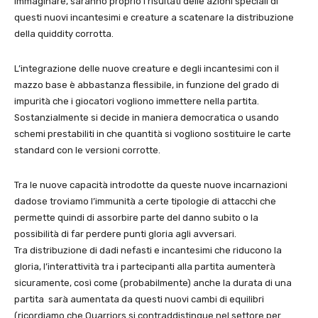
immaginare, saranno proprio i risultati delle azioni speciali di
questi nuovi incantesimi e creature a scatenare la distribuzione
della quiddity corrotta.
L’integrazione delle nuove creature e degli incantesimi con il
mazzo base è abbastanza flessibile, in funzione del grado di
impurità che i giocatori vogliono immettere nella partita.
Sostanzialmente si decide in maniera democratica o usando
schemi prestabiliti in che quantità si vogliono sostituire le carte
standard con le versioni corrotte.
Tra le nuove capacità introdotte da queste nuove incarnazioni
dadose troviamo l’immunità a certe tipologie di attacchi che
permette quindi di assorbire parte del danno subito o la
possibilità di far perdere punti gloria agli avversari.
Tra distribuzione di dadi nefasti e incantesimi che riducono la
gloria, l’interattività tra i partecipanti alla partita aumenterà
sicuramente, così come (probabilmente) anche la durata di una
partita sarà aumentata da questi nuovi cambi di equilibri
(ricordiamo che Quarriors si contraddistingue nel settore per