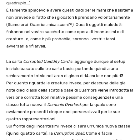
quadruplo…).
È talmente spiacevole avere questi dadi per le mani che il sistema
non prevede di fatto che i giocatori li prendano volontariamente
(Siamo eroi Quarrior, mica scemi?!). Questi oggetti maledetti
finiranno nel vostro sacchetto come opera di incantesimi o di
creature…o, come è più probabile, saranno i vostri stessi
avversari a rifilarveli.
La carta
Corrupted Quiddity Card
si aggiunge dunque al setup
iniziale basato sulle tre carte basic, portando quindi a uno
schieramento totale nell’area di gioco di 14 carte e non più 13.
Per quanto riguarda le creature invece, per ciascuna delle già
note dieci classi della scatola base di Quarriors viene introdotta la
versione corrotta (con relative pessime conseguenze) e una
classe tutta nuova: il
Demonic Overlord
, per la quale sono
ovviamente presenti i cinque dadi personalizzati per le sue
quattro rappresentazioni.
Sul fronte degli incantesimi invece ci sarà un’unica nuova classe
(quindi quattro carte), la
Corruption Spell
. Come è facile