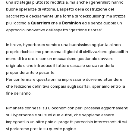
una strategia piuttosto redditizia, ma anche i generalisti hanno
buone speranze di vittoria. L’aspetto della costruzione del
sacchetto è decisamente una forma di “deckbuilding” ma strizza
più l’occhio a
Quarriors
che a
Dominion
ed è senza dubbio un
approccio innovativo dell’aspetto “gestione risorse”.
In breve, Hyperborea sembra una buonissima aggiunta al non
proprio ricchissimo panorama di giochi di civilizzazione giocabili in
meno di tre ore, e con un meccanismo gestionale davvero
originale e che introduce il fattore casuale senza renderlo
preponderante o pesante.
Per confermare questa prima impressione dovremo attendere
che l’edizione definitiva compaia sugli scaffali, speriamo entro la
fine dell’anno.
Rimanete connessi su Gioconomicon per i prossimi aggiornamenti
su Hyperborea e sui suoi due autori, che sappiamo essere
impegnati in un altro paio di progetti parecchio interessanti di cui
vi parleremo presto su queste pagine.