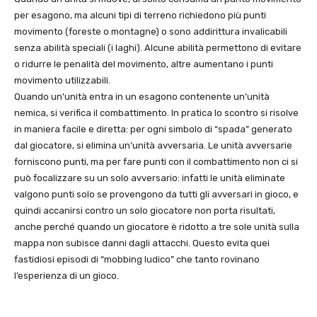
per esagono, ma alcuni tipi di terreno richiedono più punti
movimento (foreste o montagne) o sono addirittura invalicabili
senza abilità speciali (i laghi). Alcune abilità permettono di evitare
o ridurre le penalità del movimento, altre aumentano i punti
movimento utilizzabili.
Quando un’unità entra in un esagono contenente un’unità
nemica, si verifica il combattimento. In pratica lo scontro si risolve
in maniera facile e diretta: per ogni simbolo di “spada” generato
dal giocatore, si elimina un’unità avversaria. Le unità avversarie
forniscono punti, ma per fare punti con il combattimento non ci si
può focalizzare su un solo avversario: infatti le unità eliminate
valgono punti solo se provengono da tutti gli avversari in gioco, e
quindi accanirsi contro un solo giocatore non porta risultati,
anche perché quando un giocatore è ridotto a tre sole unità sulla
mappa non subisce danni dagli attacchi. Questo evita quei
fastidiosi episodi di “mobbing ludico” che tanto rovinano
l’esperienza di un gioco.