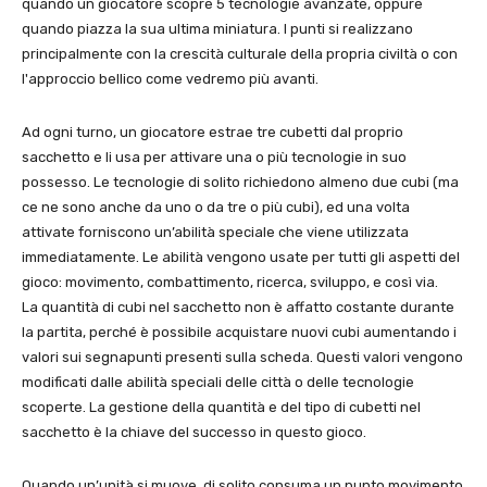
quando un giocatore scopre 5 tecnologie avanzate, oppure
quando piazza la sua ultima miniatura. I punti si realizzano
principalmente con la crescità culturale della propria civiltà o con
l'approccio bellico come vedremo più avanti.
Ad ogni turno, un giocatore estrae tre cubetti dal proprio
sacchetto e li usa per attivare una o più tecnologie in suo
possesso. Le tecnologie di solito richiedono almeno due cubi (ma
ce ne sono anche da uno o da tre o più cubi), ed una volta
attivate forniscono un’abilità speciale che viene utilizzata
immediatamente. Le abilità vengono usate per tutti gli aspetti del
gioco: movimento, combattimento, ricerca, sviluppo, e così via.
La quantità di cubi nel sacchetto non è affatto costante durante
la partita, perché è possibile acquistare nuovi cubi aumentando i
valori sui segnapunti presenti sulla scheda. Questi valori vengono
modificati dalle abilità speciali delle città o delle tecnologie
scoperte. La gestione della quantità e del tipo di cubetti nel
sacchetto è la chiave del successo in questo gioco.
Quando un’unità si muove, di solito consuma un punto movimento