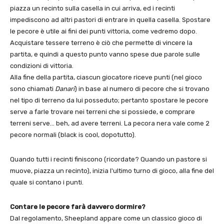
piazza un recinto sulla casella in cui arriva, ed i recinti
impediscono ad altri pastori di entrare in quella casella. Spostare
le pecore è utile ai fini dei punti vittoria, come vedremo dopo.
Acquistare tessere terreno è ciò che permette di vincere la
partita, e quindi a questo punto vanno spese due parole sulle
condizioni di vittoria.
Alla fine della partita, ciascun giocatore riceve punti (nel gioco
sono chiamati
Danari
) in base al numero di pecore che si trovano
nel tipo di terreno da lui posseduto; pertanto spostare le pecore
serve a farle trovare nei terreni che si possiede, e comprare
terreni serve… beh, ad avere terreni. La pecora nera vale come 2
pecore normali (black is cool, dopotutto).
Quando tutti i recinti finiscono (ricordate? Quando un pastore si
muove, piazza un recinto), inizia l'ultimo turno di gioco, alla fine del
quale si contano i punti.
Contare le pecore farà davvero dormire?
Dal regolamento, Sheepland appare come un classico gioco di