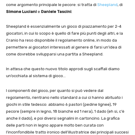
come argomento principale le pecore: si tratta di
Sheepland
, di
Simone Luciani
e
Daniele Tascini
.
Sheepland è essenzialmente un gioco di piazzamento per 2-4
giocatori, in cui lo scopo è quello di fare più punti degli altri, e la
Cranio ha reso disponibile il regolamento online, in modo da
permettere ai giocatori interessati al genere di farsi un'idea di
come dovrebbe svilupparsi una partita a Sheepland.
In attesa che questo nuovo titolo approdi sugli scaffali diamo
un’occhiata al sistema di gioco…
I componenti del gioco, per quanto si può vedere dal
regolamento, rientrano nello standard a cui ci hanno abituato i
giochi in stile tedesco: abbiamo 6 pastori (pedine lignee), 19
pecore (sempre in legno, 18 bianche ed 1 nera), 1 dado (eh si, c'è
anche il dado), e poi diversi segnalini in cartoncino. La grafica
delle parti non in legno appare molto ben curata con
l’inconfondibile tratto ironico dell’illustratrice dei principali succesi