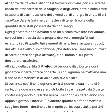
Al centro del tavolo si dispone il
tavoliere circolare
(con cui si terrà
conto del trascorrere delle stagioni e degli anni, oltre a consultare
la tabella di trasmutazione dei diversi tipi di energia in cristalli) e il
tabellone dei cristalli
, che permetterà di tener traccia della
quantità di cristalli posseduta da ogni mago.
Ogni giocatore pone davanti a sé un piccolo tavoliere individuale
con cui terrà traccia della propria riserva di energia (di cui
esistono i soliti quatto tipi elementali: aria, terra, acqua e fuoco),
dell’attuale livello di invocazione (che definisce il massimo numero
di carte potere che può attivare), e dei bonus di cui potrà
decidere di usufruire.
All’inizio della partita (il
Preludio
) vengono distribuite a ogni
giocatore 9 carte potere coperte. Quindi ognuno ne trattiene una
e passa le rimanenti 8 al vicino alla sua sinistra.
Si continua così finché ognuno avrà di nuovo la sua mano di 9
carte, che dovranno essere distribuite in tre mazzetti da 3 carte,
contrassegnando quelli che userà il secondo e il terzo anno con
appositi gettoni “libreria”. È evidente quanto sia fondamentale
scegliere bene il destino delle proprie carte, soprattutto perché