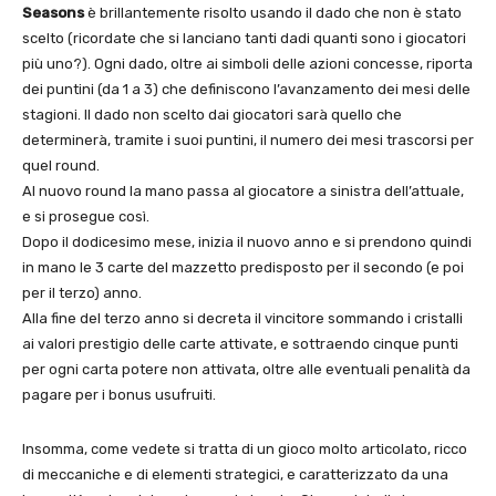
Seasons
è brillantemente risolto usando il dado che non è stato
scelto (ricordate che si lanciano tanti dadi quanti sono i giocatori
più uno?). Ogni dado, oltre ai simboli delle azioni concesse, riporta
dei puntini (da 1 a 3) che definiscono l’avanzamento dei mesi delle
stagioni. Il dado non scelto dai giocatori sarà quello che
determinerà, tramite i suoi puntini, il numero dei mesi trascorsi per
quel round.
Al nuovo round la mano passa al giocatore a sinistra dell’attuale,
e si prosegue così.
Dopo il dodicesimo mese, inizia il nuovo anno e si prendono quindi
in mano le 3 carte del mazzetto predisposto per il secondo (e poi
per il terzo) anno.
Alla fine del terzo anno si decreta il vincitore sommando i cristalli
ai valori prestigio delle carte attivate, e sottraendo cinque punti
per ogni carta potere non attivata, oltre alle eventuali penalità da
pagare per i bonus usufruiti.
Insomma, come vedete si tratta di un gioco molto articolato, ricco
di meccaniche e di elementi strategici, e caratterizzato da una