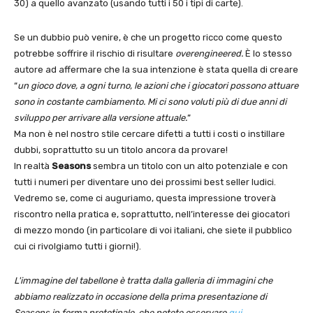
30) a quello avanzato (usando tutti i 50 i tipi di carte).
Se un dubbio può venire, è che un progetto ricco come questo
potrebbe soffrire il rischio di risultare
overengineered.
È lo stesso
autore ad affermare che la sua intenzione è stata quella di creare
“
un gioco dove, a ogni turno, le azioni che i giocatori possono attuare
sono in costante cambiamento. Mi ci sono voluti più di due anni di
sviluppo per arrivare alla versione attuale.
”
Ma non è nel nostro stile cercare difetti a tutti i costi o instillare
dubbi, soprattutto su un titolo ancora da provare!
In realtà
Seasons
sembra un titolo con un alto potenziale e con
tutti i numeri per diventare uno dei prossimi best seller ludici.
Vedremo se, come ci auguriamo, questa impressione troverà
riscontro nella pratica e, soprattutto, nell’interesse dei giocatori
di mezzo mondo (in particolare di voi italiani, che siete il pubblico
cui ci rivolgiamo tutti i giorni!).
L'immagine del tabellone è tratta dalla galleria di immagini che
abbiamo realizzato in occasione della prima presentazione di
Seasons in forma prototipale, che potete osservare
qui
.