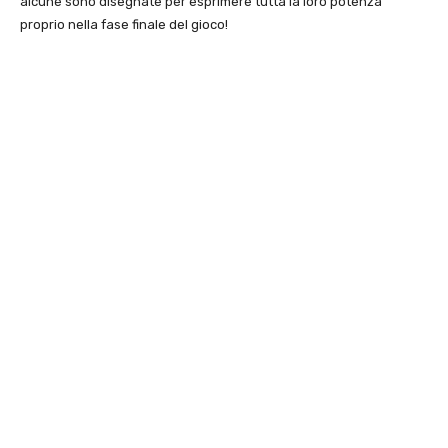
alcune sono disegnate per esprimere tutta la loro potenza
proprio nella fase finale del gioco!