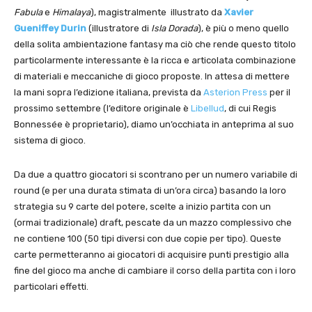
Fabula
e
Himalaya
), magistralmente illustrato da
Xavier
Gueniffey Durin
(illustratore di
Isla Dorada
), è più o meno quello
della solita ambientazione fantasy ma ciò che rende questo titolo
particolarmente interessante è la ricca e articolata combinazione
di materiali e meccaniche di gioco proposte. In attesa di mettere
la mani sopra l’edizione italiana, prevista da
Asterion Press
per il
prossimo settembre (l’editore originale è
Libellud
, di cui Regis
Bonnessée è proprietario), diamo un’occhiata in anteprima al suo
sistema di gioco.
Da due a quattro giocatori si scontrano per un numero variabile di
round (e per una durata stimata di un’ora circa) basando la loro
strategia su 9 carte del potere, scelte a inizio partita con un
(ormai tradizionale) draft, pescate da un mazzo complessivo che
ne contiene 100 (50 tipi diversi con due copie per tipo). Queste
carte permetteranno ai giocatori di acquisire punti prestigio alla
fine del gioco ma anche di cambiare il corso della partita con i loro
particolari effetti.