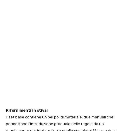
Rifornimenti in stiva!
Il set base contiene un bel po' di materiale: due manuali che
permettono l'introduzione graduale delle regole da un
regolamento per iniziare fino a quello completo; 12 carte delle