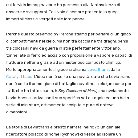
cui fervida immaginazione ha permesso alla fantascienza di
nascere e svilupparsi. Ed il volo è sempre presente in quegli
immortali classici vergati dalle loro penne.
Perchè questo preambolo? Perchè stiamo per parlare di un gioco
di combattimenti nel cielo. Ma non tra caccia nè tra draghi, bensì
tra colossali navi da guerra in stile perfettamente vittoriano,
tonnellate di ferro ed acciaio con propulsione a vapore e capaci di
fluttuare nell'aria grazie ad un misterioso composto chimico.
Molto appropriatamente, il gioco si chiama
Leviathans
, dalla
Catalyst Labs
. L'idea non è certo una novità, dato che Leviathans
non è certo il primo gioco di battaglie navali nel cielo (un nome per
tutti, che ha fatto scuola, è
Sky Galleons of Mars
), ma ovviamente
Leviathans ci arriva con il suo specifico set di regole ed una bella
serie di miniature, ottimamente scolpite e pure di notevoli
dimensioni…
La storia di Leviathans è presto narrata: nel 1878 un geniale
ricercatore polacco di nome Rychnowski riesce ad isolare un