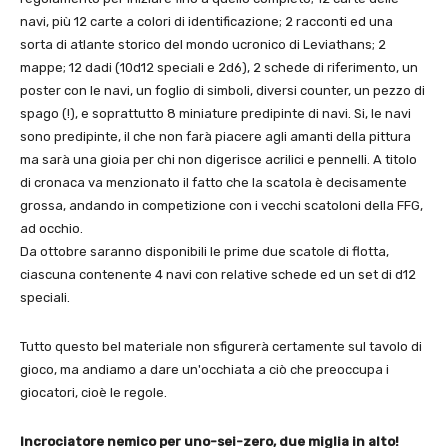
navi, più 12 carte a colori di identificazione; 2 racconti ed una
sorta di atlante storico del mondo ucronico di Leviathans; 2
mappe; 12 dadi (10d12 speciali e 2d6), 2 schede di riferimento, un
poster con le navi, un foglio di simboli, diversi counter, un pezzo di
spago (!), e soprattutto 8 miniature predipinte di navi. Si, le navi
sono predipinte, il che non farà piacere agli amanti della pittura
ma sarà una gioia per chi non digerisce acrilici e pennelli. A titolo
di cronaca va menzionato il fatto che la scatola è decisamente
grossa, andando in competizione con i vecchi scatoloni della FFG,
ad occhio.
Da ottobre saranno disponibili le prime due scatole di flotta,
ciascuna contenente 4 navi con relative schede ed un set di d12
speciali.
Tutto questo bel materiale non sfigurerà certamente sul tavolo di
gioco, ma andiamo a dare un'occhiata a ciò che preoccupa i
giocatori, cioè le regole.
Incrociatore nemico per uno-sei-zero, due miglia in alto!