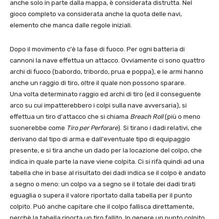
anche solo in parte dalla mappa, è considerata distrutta. Nel
gioco completo va considerata anche la quota delle navi,
elemento che manca dalle regole iniziali.
Dopo il movimento c'è la fase di fuoco. Per ogni batteria di
cannoni la nave effettua un attacco. Ovviamente ci sono quattro
archi di fuoco (babordo, tribordo, prua e poppa), e le armi hanno
anche un raggio di tiro, oltre il quale non possono sparare.
Una volta determinato raggio ed archi di tiro (ed il conseguente
arco su cui impatterebbero i colpi sulla nave avversaria), si
effettua un tiro d'attacco che si chiama
Breach Roll
(più o meno
suonerebbe come
Tiro per Perforare
). Si tirano i dadi relativi, che
derivano dal tipo di arma e dall'eventuale tipo di equipaggio
presente, e si tira anche un dado per la locazione del colpo, che
indica in quale parte la nave viene colpita. Ci si rifà quindi ad una
tabella che in base al risultato dei dadi indica se il colpo è andato
a segno o meno: un colpo va a segno se il totale dei dadi tirati
eguaglia o supera il valore riportato dalla tabella per il punto
colpito. Può anche capitare che il colpo fallisca direttamente,
perchè la tabella riporta un tiro fallito. In genere un punto colpito