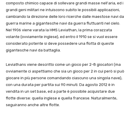
composto chimico capace di sollevare grandi masse nell'aria, ed i
grandi geni militari ne intuiscono subito le possibili applicazioni,
cambiando la direzione delle loro ricerche dalle maestose navi da
guerra marine a gigantesche navi da guerra fluttuanti nel cielo.
Nel 1906 viene varata la HMS Leviathan, la prima corazzata
volante (ovviamente inglese), ed entro il 1910 se si vuol essere
considerato potente si deve possedere una flotta di queste
gigantesche navi da battaglia.
Leviathans viene descritto come un gioco per 2-8 giocatori (ma
ovviamente ci aspettiamo che sia un gioco per 2 in cui però si può
giocare in più persone comandando ciascuno una singola nave),
con una durata per partita sui 90 minuti. Da agosto 2012 è in
vendita in un set base, ed a parte è possibile acquistare due
flotte diverse: quella inglese e quella francese. Naturalmente,
seguiranno anche altre flotte.