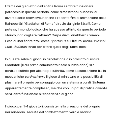
Il tema dei gladiatori dell'antica Roma sembra funzionare
parecchio in questo periodo, come dimostrano i successi di
diverse serie televisive, nonché il recente film di animazione della
Rainbow Srl “Gladiatori di Roma” diretto da Iginio Straffi. Come
poteva, il mondo ludico, che ha spesso attinto da questo periodo
storico, non cogliere l’attimo? Carpe diem, direbbero i romani.
Ecco quindi fiorire titoli come
Spartacus
e il futuro
Arena Colossei:
Ludi Gladiatori
tanto per citare quelli degli ultimi mesi.
In questa selva di giochi in circolazione o in procinto di uscire,
Gladiatori (il cui primo comunicato risale a inizio anno) si è
contraddistinto per alcune peculiarità, come l'associazione tra la
meccaniche
card-driven
e il gioco di miniature e la possibilità di
plasmare il proprio personaggio con un sistema a punti. Sistema
apparentemente complesso, ma che con un po’ di pratica diventa
senz'altro funzionale all’esperienza di gioco…
Il gioco, per 1-4 giocatori, consiste nella creazione del proprio
personaggio, seguita dal combattimento vero e proprio.