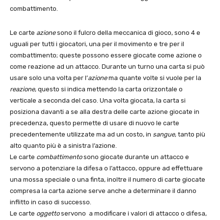
combattimento.
Le carte
azione
sono il fulcro della meccanica di gioco, sono 4 e
uguali per tutti i giocatori, una per il movimento e tre per il
combattimento; queste possono essere giocate come azione o
come reazione ad un attacco. Durante un turno una carta si può
usare solo una volta per l’
azione
ma quante volte si vuole per la
reazione
, questo si indica mettendo la carta orizzontale o
verticale a seconda del caso. Una volta giocata, la carta si
posiziona davanti a se alla destra delle carte azione giocate in
precedenza, questo permette di usare di nuovo le carte
precedentemente utilizzate ma ad un costo, in
sangue
, tanto più
alto quanto più è a sinistra l’azione.
Le carte
combattimento
sono giocate durante un attacco e
servono a potenziare la difesa o l’attacco, oppure ad effettuare
una mossa speciale o una finta, inoltre il numero di carte giocate
compresa la carta azione serve anche a determinare il danno
inflitto in caso di successo.
Le carte
oggetto
servono a modificare i valori di attacco o difesa,