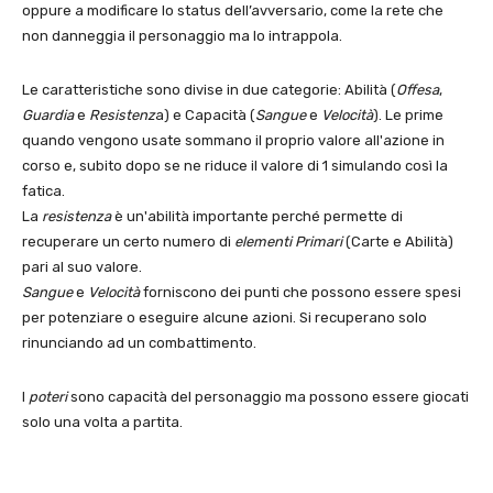
oppure a modificare lo status dell’avversario, come la rete che
non danneggia il personaggio ma lo intrappola.
Le caratteristiche sono divise in due categorie: Abilità (
Offesa
,
Guardia
e
Resistenz
a) e Capacità (
Sangue
e
Velocità
). Le prime
quando vengono usate sommano il proprio valore all'azione in
corso e, subito dopo se ne riduce il valore di 1 simulando così la
fatica.
La
resistenza
è un'abilità importante perché permette di
recuperare un certo numero di
elementi Primari
(Carte e Abilità)
pari al suo valore.
Sangue
e
Velocità
forniscono dei punti che possono essere spesi
per potenziare o eseguire alcune azioni. Si recuperano solo
rinunciando ad un combattimento.
I
poteri
sono capacità del personaggio ma possono essere giocati
solo una volta a partita.