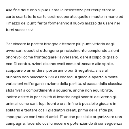
Alla fine del turno si può usare la resistenza per recuperare le
carte scartate; le carte così recuperate, quelle rimaste in mano ed
il mazzo dei punti ferita formeranno il nuovo mazzo da usare nei
turni successivi.
Per vincere la partita bisogna ottenere più punti vittoria degli
avversari, questi si ottengono principalmente compiendo azioni
onorevoli come fronteggiare l'avversario, dare il colpo di grazio
ecc. Di contro, azioni disonorevoli come attaccare alle spalle,
scappare o arrendersi porteranno punti negativi… si sa al
pubblico non piacciono i vili e i codardi. Il gioco è aperto a molte
variazioni nell'organizzazione della partita, si passa dalla classica
sfida 1vs1 a combattimenti a squadre, anche non equilibrate,
inoltre esiste la possibilità di inserire negli scontri dell’arena gli
animali come cani, lupi, leoni e orsi. Infine è possibile giocare in
solitario e testare così i gladiatori creati, prima delle sfide più
impegnative con i vostri amici. E' anche possibile organizzare una
campagna, facendo così crescere e potenziando di conseguenza