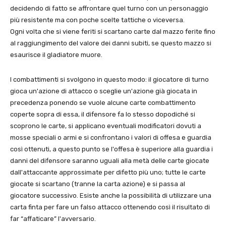
decidendo di fatto se affrontare quel turno con un personaggio
più resistente ma con poche scelte tattiche o viceversa.
Ogni volta che si viene feriti si scartano carte dal mazzo ferite fino
al raggiungimento del valore dei danni subiti, se questo mazzo si
esaurisce il gladiatore muore.
I combattimenti si svolgono in questo modo: il giocatore di turno
gioca un'azione di attacco o sceglie un'azione già giocata in
precedenza ponendo se vuole alcune carte combattimento
coperte sopra di essa, il difensore fa lo stesso dopodiché si
scoprono le carte, si applicano eventuali modificatori dovuti a
mosse speciali o armi e si confrontano i valori di offesa e guardia
così ottenuti, a questo punto se l'offesa è superiore alla guardia i
danni del difensore saranno uguali alla metà delle carte giocate
dall'attaccante approssimate per difetto più uno; tutte le carte
giocate si scartano (tranne la carta azione) e si passa al
giocatore successivo. Esiste anche la possibilità di utilizzare una
carta finta per fare un falso attacco ottenendo così il risultato di
far “affaticare” l'avversario.