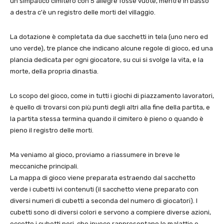
un simpatico cimitero con 5 allegre fosse vuote, mentre in basso
a destra c'è un registro delle morti del villaggio.
La dotazione è completata da due sacchetti in tela (uno nero ed
uno verde), tre plance che indicano alcune regole di gioco, ed una
plancia dedicata per ogni giocatore, su cui si svolge la vita, e la
morte, della propria dinastia.
Lo scopo del gioco, come in tutti i giochi di piazzamento lavoratori,
è quello di trovarsi con più punti degli altri alla fine della partita, e
la partita stessa termina quando il cimitero è pieno o quando è
pieno il registro delle morti.
Ma veniamo al gioco, proviamo a riassumere in breve le
meccaniche principali.
La mappa di gioco viene preparata estraendo dal sacchetto
verde i cubetti ivi contenuti (il sacchetto viene preparato con
diversi numeri di cubetti a seconda del numero di giocatori). I
cubetti sono di diversi colori e servono a compiere diverse azioni,
eccetto i cubetti neri, che invece rappresentano le malattie e