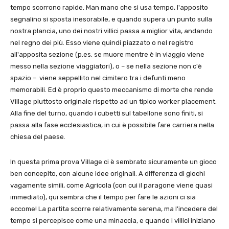
tempo scorrono rapide. Man mano che si usa tempo, l'apposito
segnalino si sposta inesorabile, e quando supera un punto sulla
nostra plancia, uno dei nostri villici passa a miglior vita, andando
nel regno dei più. Esso viene quindi piazzato o nel registro
all'apposita sezione (p.es. se muore mentre è in viaggio viene
messo nella sezione viaggiatori), o – se nella sezione non c'è
spazio – viene seppellito nel cimitero tra i defunti meno
memorabili. Ed è proprio questo meccanismo di morte che rende
Village piuttosto originale rispetto ad un tipico worker placement.
Alla fine del turno, quando i cubetti sul tabellone sono finiti, si
passa alla fase ecclesiastica, in cui è possibile fare carriera nella
chiesa del paese.
In questa prima prova Village ci è sembrato sicuramente un gioco
ben concepito, con alcune idee originali. A differenza di giochi
vagamente simili, come Agricola (con cui il paragone viene quasi
immediato), qui sembra che il tempo per fare le azioni ci sia
eccome! La partita scorre relativamente serena, ma l'incedere del
tempo si percepisce come una minaccia, e quando i villici iniziano