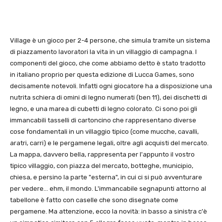
Village è un gioco per 2-4 persone, che simula tramite un sistema
di piazzamento lavoratori la vita in un villaggio di campagna. I
componenti del gioco, che come abbiamo detto è stato tradotto
in italiano proprio per questa edizione di Lucca Games, sono
decisamente notevoli. Infatti ogni giocatore ha a disposizione una
nutrita schiera di omini di legno numerati (ben 11), dei dischetti di
legno, e una marea di cubetti di legno colorato. Ci sono poi gli
immancabili tasselli di cartoncino che rappresentano diverse
cose fondamentali in un villaggio tipico (come mucche, cavalli,
aratri, carri) e le pergamene legali, oltre agli acquisti del mercato.
La mappa, davvero bella, rappresenta per l'appunto il vostro
tipico villaggio, con piazza del mercato, botteghe, municipio,
chiesa, e persino la parte "esterna", in cui ci si può avventurare
per vedere… ehm, il mondo. L'immancabile segnapunti attorno al
tabellone è fatto con caselle che sono disegnate come
pergamene. Ma attenzione, ecco la novità: in basso a sinistra c'è