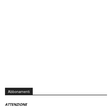
Previous
Show
Next
Episode
Episodes
Episo
Show
List
Podcast
Information
Abbonamenti
ATTENZIONE