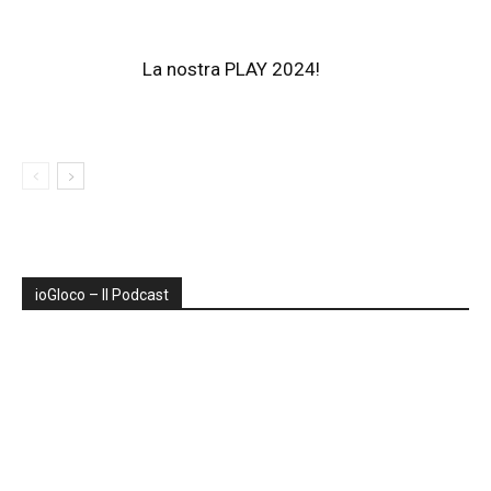
La nostra PLAY 2024!
ioGIoco – Il Podcast
Audio
Player