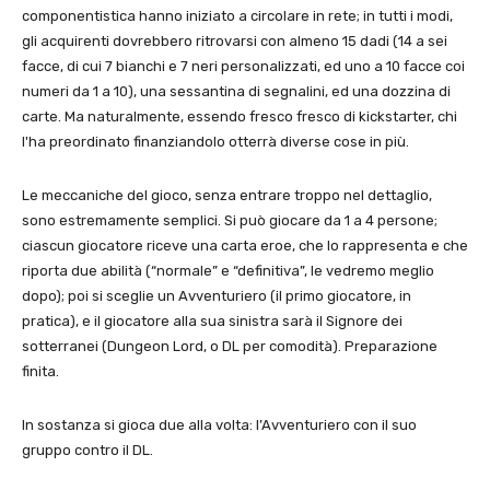
componentistica hanno iniziato a circolare in rete; in tutti i modi,
gli acquirenti dovrebbero ritrovarsi con almeno 15 dadi (14 a sei
facce, di cui 7 bianchi e 7 neri personalizzati, ed uno a 10 facce coi
numeri da 1 a 10), una sessantina di segnalini, ed una dozzina di
carte. Ma naturalmente, essendo fresco fresco di kickstarter, chi
l'ha preordinato finanziandolo otterrà diverse cose in più.
Le meccaniche del gioco, senza entrare troppo nel dettaglio,
sono estremamente semplici. Si può giocare da 1 a 4 persone;
ciascun giocatore riceve una carta eroe, che lo rappresenta e che
riporta due abilità (“normale” e “definitiva”, le vedremo meglio
dopo); poi si sceglie un Avventuriero (il primo giocatore, in
pratica), e il giocatore alla sua sinistra sarà il Signore dei
sotterranei (Dungeon Lord, o DL per comodità). Preparazione
finita.
In sostanza si gioca due alla volta: l’Avventuriero con il suo
gruppo contro il DL.