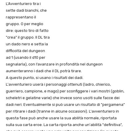
L'Avventuriero tira i
sette dadi bianchi, che
rappresentano il
gruppo. O per meglio
dire: questo tiro di fatto
"crea" il gruppo. Il DL tira
un dado nero e setta la
difficoltà del dungeon
ad 1 (usando il d10 per
segnalarla), con l’avanzare in profondità nel dungeon
aumenteranno i dadi che il DL potrà tirare.
A questo punto, si usano i risultati dei dadi.
L'avventuriero userà i personaggi ottenuti (ladro, chierico,
guerriero, campione, e mago) per sconfiggere i vari mostri (goblin,
scheletri e gelatine varie) che invece sono usciti sulle facce dei
dadi neri. Eventualmente si può usare un risultato di "pergamena"
per ritirare i dadi (tranne in alcune occasioni). L'avventuriero in
questa fase può anche usare la sua abilità normale, riportata
sulla sua carta eroe. La carta riporta anche un'abilità "definitiva",