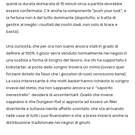
quindi la durata dichiarata di 15 minuti circa a partita dovrebbe
essere confermata. C'è anche la componente "push your luck", e
la fortuna non è del tutto dominante (dopotutto, si tratta di
gestire al meglio i risultati dei nostri dadi, non solo di tirare e
basta).
Una curiosità, che per ora non siamo ancora stati in grado di
definire al 100%: il gioco verrà venduto normalmente nei negozi in
una scatola a forma di scrigno del tesoro, ma chi ha supportato il
kickstarter, al posto dello scrigno troverà un
mimic
(ovvero quel
forziere dotato da fauci che i giocatori di ruolo conoscono bene).
La cosa interessante è che molti
backer
hanno richiesto lo scrigno
invece del mimic, ma non sappiamo ancora se il "saporito
menestrello" deciderà di accontentarli. Quello che invece
sappiamo è che Dungeon Roll si appresta ad essere un filler
divertente e tuttavia niente affatto scontato, che sta arrivando
nelle case di tutti i suoi finanziatori e che a breve inizierà anche la
distribuzione tradizionale nei negozi di giochi.