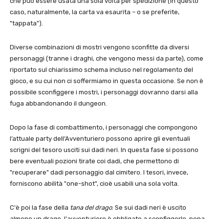
che può essere usata una sola volta per spedizione (in questo
caso, naturalmente, la carta va esaurita – o se preferite,
"tappata").
Diverse combinazioni di mostri vengono sconfitte da diversi
personaggi (tranne i draghi, che vengono messi da parte), come
riportato sul chiarissimo schema incluso nel regolamento del
gioco, e su cui non ci soffermiamo in questa occasione. Se non è
possibile sconfiggere i mostri, i personaggi dovranno darsi alla
fuga abbandonando il dungeon.
Dopo la fase di combattimento, i personaggi che compongono
l’attuale party dell’Avventuriero possono aprire gli eventuali
scrigni del tesoro usciti sui dadi neri. In questa fase si possono
bere eventuali pozioni tirate coi dadi, che permettono di
"recuperare" dadi personaggio dal cimitero. I tesori, invece,
forniscono abilità "one-shot", cioè usabili una sola volta.
C'è poi la fase della
tana del drago
. Se sui dadi neri è uscito
almeno un drago, l'avventuriero è obbligato a sconfiggerlo, pena