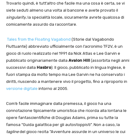
Trovarlo quindi, è tutt’altro che facile ma una cosa è certa, se vi
siete seduti almeno una volta al bancone e avete provato il
singularity
, la specialità locale, sicuramente avrete qualcosa di
comicamente assurdo da raccontare.
Tales from the Floating Vagabond
(Storie dal Vagabondo
Fluttuante) abbreviato ufficialmente con l’acronimo TF2V, è un
gioco di ruolo realizzato nel 1991 da Nick Atlas e Lee Garvin e
pubblicato originariamente dalla
Avalon Hill
(assorbita negli anni
successivi dalla
Hasbro
). Il gioco, pubblicato in lingua Inglese, è
fuori stampa da molto tempo ma Lee Garvin ne ha conservato i
diritti, riuscendo a mantenere vivo il progetto, fino a riproporlo in
versione digitale
intorno al 2005.
Com’è facile immaginare dalla premessa, il gioco ha una
connotazione tipicamente umoristica che ricorda alla lontana le
opere fantascientifiche di Douglas Adams, prima su tutte la
famosa “Guida galattica per gli autostoppisti”. Non a caso, la
tagline
del gioco recita “Avventure assurde in un universo le cui