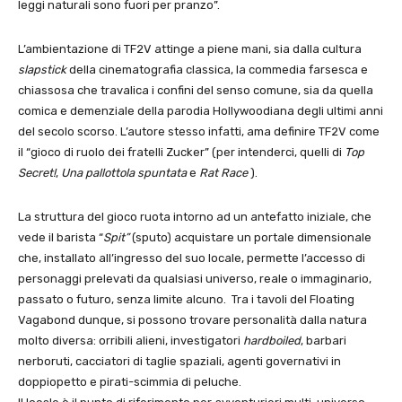
leggi naturali sono fuori per pranzo”.
L’ambientazione di TF2V attinge a piene mani, sia dalla cultura
slapstick
della cinematografia classica, la commedia farsesca e
chiassosa che travalica i confini del senso comune, sia da quella
comica e demenziale della parodia Hollywoodiana degli ultimi anni
del secolo scorso. L’autore stesso infatti, ama definire TF2V come
il “gioco di ruolo dei fratelli Zucker” (per intenderci, quelli di
Top
Secret!
,
Una pallottola spuntata
e
Rat Race
).
La struttura del gioco ruota intorno ad un antefatto iniziale, che
vede il barista “
Spit”
(sputo) acquistare un portale dimensionale
che, installato all’ingresso del suo locale, permette l’accesso di
personaggi prelevati da qualsiasi universo, reale o immaginario,
passato o futuro, senza limite alcuno. Tra i tavoli del Floating
Vagabond dunque, si possono trovare personalità dalla natura
molto diversa: orribili alieni, investigatori
hardboiled
, barbari
nerboruti, cacciatori di taglie spaziali, agenti governativi in
doppiopetto e pirati-scimmia di peluche.