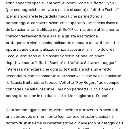
sono capacità speciali dai nomi evocativi come “Effetto Flynn “
(per scenografiche entrate o uscite di scena) o “effetto Escher“
(per manipolare le leggi della fisica), che permettono ai
personaggi di compiere azioni che superano i limiti della fisica e
della razionalità. L’utilizzo degli
Shtick
corrisponde al “momento
comico” dell’avventura e alla sua giusta esaltazione: il
protagonista viene inspiegabilmente mancato da tutti i proiettili
oppure cade da un palazzo senza accusare il minimo dolore?
Ecco, questi sono due classici
Shtick
in azione, chiamati
rispettivamente “effetto Rambo” ed “effetto Schwarzenegger”.
Interessante notare che ogni
Shtick
abbia anche un effetto
secondario, che tipicamente lo circoscrive, e che va a bilanciarne
l’efficacia limitandone l’abuso. L’effetto “Roy Rogers” ad esempio,
concede una mira infallibile… ma non permette l’uccisione del
bersaglio, se non in un duello stile “Mezzogiorno di Fuoco”.
Ogni personaggio dunque, viene definito attraverso la scelta di
uno stereotipo di riferimento (con tanto di citazione tipica), è
dotato di un insieme di caratteristiche di base (con punteggio da 1