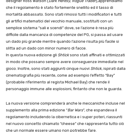
designer Ross Watson (
Dark Heresy
,
Rogue Trader
),apprendiamo
che il regolamento è stato fortemente snellito ed il tasso di
mortalità abbassato. Sono stati rimossi tutti i modificatori e tutti
gli artifici matematici del vecchio manuale, sostituiti con un
semplice sistema “sali e scendi” dove, se l’azione è resa più
difficile dalla mancanza di competenze del PG, si passa ad usare
un dado più grande mentre quando l’azione risulta più facile si
slitta ad un dado con minor numero di facce.
In questa nuova edizione gli
Shtick
sono stati affinati e ottimizzati
in modo che possano sempre avere conseguenze immediate nel
gioco. Inoltre, sono stati aggiunti cinque nuovi
Shtick,
ispirati dalla
cinematografia più recente, come ad esempio l’effetto “Bay”
(probabile riferimento al regista Michael Bay) che rende il
personaggio immune alle esplosioni, fintanto che non le guarda.
La nuova versione comprenderà anche le meccaniche incluse nel
supplemento alla prima edizione “
Bar Wars
”, che espandeva il
regolamento includendo la cibernetica e i super poteri, riassunti
nel nuovo concetto chiamato “cheese“ che rappresenta tutto ciò
che un normale essere umano non potrebbe fare.