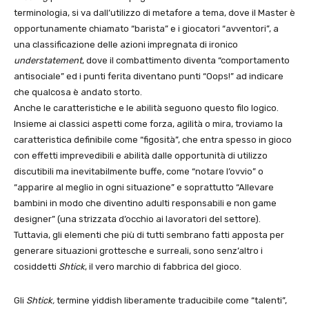
terminologia, si va dall’utilizzo di metafore a tema, dove il Master è
opportunamente chiamato “barista” e i giocatori “avventori”, a
una classificazione delle azioni impregnata di ironico
understatement
, dove il combattimento diventa “comportamento
antisociale” ed i punti ferita diventano punti “Oops!” ad indicare
che qualcosa è andato storto.
Anche le caratteristiche e le abilità seguono questo filo logico.
Insieme ai classici aspetti come forza, agilità o mira, troviamo la
caratteristica definibile come “figosità”, che entra spesso in gioco
con effetti imprevedibili e abilità dalle opportunità di utilizzo
discutibili ma inevitabilmente buffe, come “notare l’ovvio” o
“apparire al meglio in ogni situazione” e soprattutto “Allevare
bambini in modo che diventino adulti responsabili e non game
designer” (una strizzata d’occhio ai lavoratori del settore).
Tuttavia, gli elementi che più di tutti sembrano fatti apposta per
generare situazioni grottesche e surreali, sono senz’altro i
cosiddetti
Shtick
, il vero marchio di fabbrica del gioco.
Gli
Shtick,
termine yiddish liberamente traducibile come “talenti”,