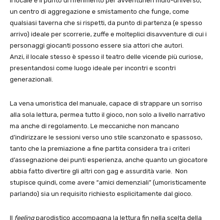
Il locale è il punto di riferimento per avventurieri multi-universo,
un centro di aggregazione e smistamento che funge, come
qualsiasi taverna che si rispetti, da punto di partenza (e spesso
arrivo) ideale per scorrerie, zuffe e molteplici disavventure di cui i
personaggi giocanti possono essere sia attori che autori.
Anzi, il locale stesso è spesso il teatro delle vicende più curiose,
presentandosi come luogo ideale per incontri e scontri
generazionali.
La vena umoristica del manuale, capace di strappare un sorriso
alla sola lettura, permea tutto il gioco, non solo a livello narrativo
ma anche di regolamento. Le meccaniche non mancano
d’indirizzare le sessioni verso uno stile scanzonato e spassoso,
tanto che la premiazione a fine partita considera tra i criteri
d’assegnazione dei punti esperienza, anche quanto un giocatore
abbia fatto divertire gli altri con gag e assurdità varie. Non
stupisce quindi, come avere “amici demenziali” (umoristicamente
parlando) sia un requisito richiesto esplicitamente dal gioco.
Il
feeling
parodistico accompagna la lettura fin nella scelta della