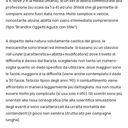
a 6, dove 2 è la media umana), di un set di abilità commisurate alla
professione (su scala da 1 a 4) ed uno
Shtick
che gli permette di
compiere azioni fuori dalla norma. Molto semplice e veloce,
nonostante alcune abilità non siano d’immediata comprensione
(tipo “Brandire Oggetti Aguzzi con Stile”).
A dispetto della natura volutamente caotica del gioco, le
meccaniche sono lineari ed immediate. Si basano su un classico
roll-under
(caratteristica+abilità+modificatore) dove il livello di
difficoltà è deciso dal Barista, scegliendo non tanto un numero-
soglia quanto un dado specifico da utilizzare, dove maggiori sono
le facce, maggiore è la difficoltà (viene anche contemplato il dado
a 30 facce, feticcio tipico degli anni ‘90). Il combattimento viene
affrontato in maniera leggermente più dettagliata ma non risulta
essere molto più complicato (si usa solo il d10). Gli scontri sono più
orientati alla rissa coreografica che alla scientifica simulazione
degli eventi e sono caratterizzati da un’alta mortalità dei
contendenti (il gioco non sembra strutturato per campagne
lunghe).