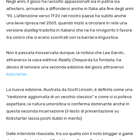
Negli anni, il gioco ha raccolto appassionati sia in patria sia
all’estero, arrivando a diffondersi anche in Italia alla fine degli anni
’90. L’attenzione verso TF2V nel nostro paese ha subito anche
una lieve ripresa nel 2003, quando iniziò a circolare in rete una
versione
bootleg
tradotta in italiano che ne ha rinvigorito il favore
tra coloro che si erano scontrati con la barriera linguistica.
Non è passata inosservata dunque, la notizia che Lee Garvin,
attraverso la casa editrice
Reality Cheque
da lui fondata, ha
deciso di lanciare una seconda edizione del gioco attraverso
Kickstarter
.
La nuova edizione, illustrata da Scott Lincoln, è definita come una
“riedizione aggiornata di un vecchio classico” e come ci si poteva
aspettare, la natura umoristica si conferma dominante anche in
questa seconda incarnazione (il testo di presentazione su
Kickstarter lascia pochi dubbi in merito).
Dalle interviste rilasciate, tra cui quella con il noto blogger e game