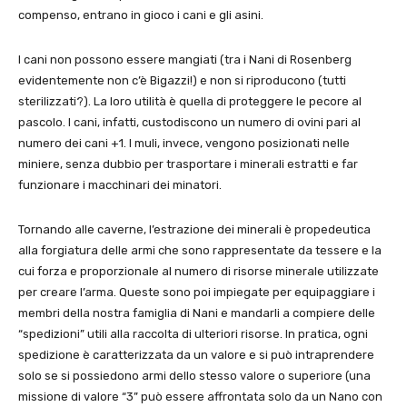
compenso, entrano in gioco i cani e gli asini.
I cani non possono essere mangiati (tra i Nani di Rosenberg
evidentemente non c’è Bigazzi!) e non si riproducono (tutti
sterilizzati?). La loro utilità è quella di proteggere le pecore al
pascolo. I cani, infatti, custodiscono un numero di ovini pari al
numero dei cani +1. I muli, invece, vengono posizionati nelle
miniere, senza dubbio per trasportare i minerali estratti e far
funzionare i macchinari dei minatori.
Tornando alle caverne, l’estrazione dei minerali è propedeutica
alla forgiatura delle armi che sono rappresentate da tessere e la
cui forza e proporzionale al numero di risorse minerale utilizzate
per creare l’arma. Queste sono poi impiegate per equipaggiare i
membri della nostra famiglia di Nani e mandarli a compiere delle
“spedizioni” utili alla raccolta di ulteriori risorse. In pratica, ogni
spedizione è caratterizzata da un valore e si può intraprendere
solo se si possiedono armi dello stesso valore o superiore (una
missione di valore “3” può essere affrontata solo da un Nano con