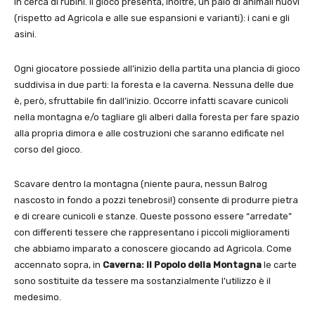
in cerca di rubini. Il gioco presenta, inoltre, un paio di animali nuovi
(rispetto ad Agricola e alle sue espansioni e varianti): i cani e gli
asini.
Ogni giocatore possiede all’inizio della partita una plancia di gioco
suddivisa in due parti: la foresta e la caverna. Nessuna delle due
è, però, sfruttabile fin dall’inizio. Occorre infatti scavare cunicoli
nella montagna e/o tagliare gli alberi dalla foresta per fare spazio
alla propria dimora e alle costruzioni che saranno edificate nel
corso del gioco.
Scavare dentro la montagna (niente paura, nessun Balrog
nascosto in fondo a pozzi tenebrosi!) consente di produrre pietra
e di creare cunicoli e stanze. Queste possono essere “arredate”
con differenti tessere che rappresentano i piccoli miglioramenti
che abbiamo imparato a conoscere giocando ad Agricola. Come
accennato sopra, in
Caverna: il Popolo della Montagna
le carte
sono sostituite da tessere ma sostanzialmente l’utilizzo è il
medesimo.