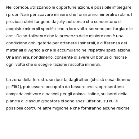
Nei corridoi, utilizzando le opportune azioni, è possibile impiegare
i propri Nani per scavare miniere che forniranno minerali o rubini. I
preziosi rubini fungono da jolly, nel senso che consentono di
acquisire minerali specifici che a loro volta servono per forgiare le
armi. Da sottolineare che la presenza delle miniere non è una
condizione obbligatoria per ottenere i minerali, a differenza dei
materiali di Agricola che si accumulano nei rispettivi spazi azione.
Una miniera, nondimeno, consente di avere un bonus di risorse
ogni volta che si sceglie l’azione raccolta minerali.
La zona della foresta, se ripulita dagli alberi (chissà cosa diranno
gli Elfi?), può essere occupata da tessere che rappresentano
campi da coltivare o pascoli per gli animali. Infine, sui bordi della
plancia di ciascun giocatore ci sono spazi ulteriori, su cui è
possibile costruire altre migliorie e che forniranno alcune risorse.