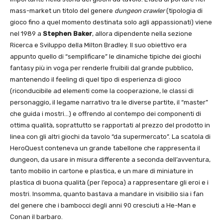
mass-market un titolo del genere
dungeon crawler
(tipologia di
gioco fino a quel momento destinata solo agli appassionati) viene
nel 1989 a
Stephen Baker
, allora dipendente nella sezione
Ricerca e Sviluppo della Milton Bradley. Il suo obiettivo era
appunto quello di “semplificare” le dinamiche tipiche dei giochi
fantasy più in voga per renderle fruibili dal grande pubblico,
mantenendo il feeling di quel tipo di esperienza di gioco
(riconducibile ad elementi come la cooperazione, le classi di
personaggio, il legame narrativo tra le diverse partite, il “master”
che guida i mostri…) e offrendo al contempo dei componenti di
ottima qualità, soprattutto se rapportati al prezzo del prodotto in
linea con gli altri giochi da tavolo “da supermercato”. La scatola di
HeroQuest conteneva un grande tabellone che rappresenta il
dungeon, da usare in misura differente a seconda dell’avventura,
tanto mobilio in cartone e plastica, e un mare di miniature in
plastica di buona qualità (per l’epoca) a rappresentare gli eroi e i
mostri. Insomma, quanto bastava a mandare in visibilio sia i fan
del genere che i bambocci degli anni 90 cresciuti a He-Man e
Conan il barbaro.