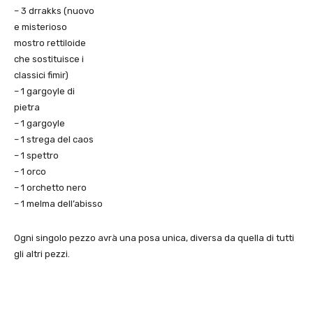
– 3 drrakks (nuovo
e misterioso
mostro rettiloide
che sostituisce i
classici fimir)
– 1 gargoyle di
pietra
– 1 gargoyle
– 1 strega del caos
– 1 spettro
– 1 orco
– 1 orchetto nero
– 1 melma dell’abisso
Ogni singolo pezzo avrà una posa unica, diversa da quella di tutti
gli altri pezzi.