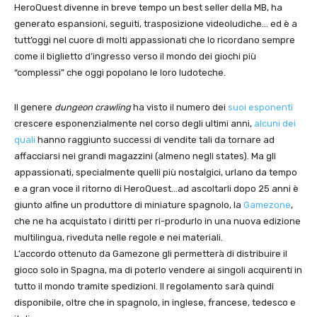
HeroQuest divenne in breve tempo un best seller della MB, ha
generato espansioni, seguiti, trasposizione videoludiche… ed è a
tutt’oggi nel cuore di molti appassionati che lo ricordano sempre
come il biglietto d’ingresso verso il mondo dei giochi più
“complessi” che oggi popolano le loro ludoteche.
Il genere
dungeon crawling
ha visto il numero dei
suoi esponenti
crescere esponenzialmente nel corso degli ultimi anni,
alcuni dei
quali
hanno raggiunto successi di vendite tali da tornare ad
affacciarsi nei grandi magazzini (almeno negli states). Ma gli
appassionati, specialmente quelli più nostalgici, urlano da tempo
e a gran voce il ritorno di HeroQuest…ad ascoltarli dopo 25 anni è
giunto alfine un produttore di miniature spagnolo, la
Gamezone
,
che ne ha acquistato i diritti per ri-produrlo in una nuova edizione
multilingua, riveduta nelle regole e nei materiali.
L’accordo ottenuto da Gamezone gli permetterà di distribuire il
gioco solo in Spagna, ma di poterlo vendere ai singoli acquirenti in
tutto il mondo tramite spedizioni. Il regolamento sarà quindi
disponibile, oltre che in spagnolo, in inglese, francese, tedesco e