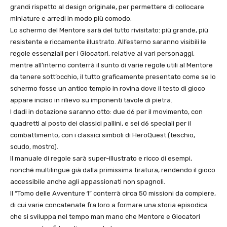
grandi rispetto al design originale, per permettere di collocare
miniature e arredi in modo più comodo.
Lo schermo del Mentore sarà del tutto rivisitato: più grande, più
resistente e riccamente illustrato. All’esterno saranno visibili le
regole essenziali per i Giocatori, relative ai vari personaggi,
mentre all’interno conterrà il sunto di varie regole utili al Mentore
da tenere sott’occhio, il tutto graficamente presentato come se lo
schermo fosse un antico tempio in rovina dove il testo di gioco
appare inciso in rilievo su imponenti tavole di pietra.
I dadi in dotazione saranno otto: due d6 per il movimento, con
quadretti al posto dei classici pallini, e sei d6 speciali per il
combattimento, con i classici simboli di HeroQuest (teschio,
scudo, mostro).
Il manuale di regole sarà super-illustrato e ricco di esempi,
nonché multilingue già dalla primissima tiratura, rendendo il gioco
accessibile anche agli appassionati non spagnoli.
Il “Tomo delle Avventure 1” conterrà circa 50 missioni da compiere,
di cui varie concatenate fra loro a formare una storia episodica
che si sviluppa nel tempo man mano che Mentore e Giocatori