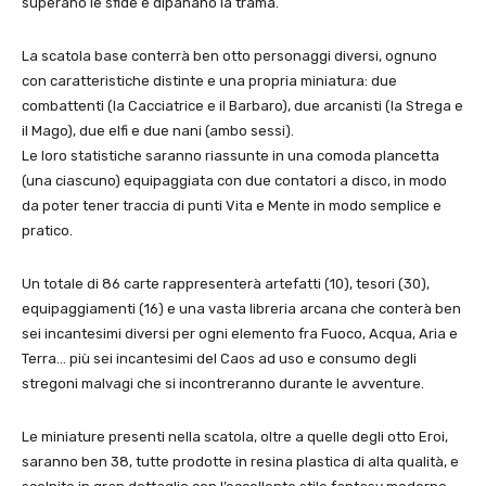
superano le sfide e dipanano la trama.
La scatola base conterrà ben otto personaggi diversi, ognuno
con caratteristiche distinte e una propria miniatura: due
combattenti (la Cacciatrice e il Barbaro), due arcanisti (la Strega e
il Mago), due elfi e due nani (ambo sessi).
Le loro statistiche saranno riassunte in una comoda plancetta
(una ciascuno) equipaggiata con due contatori a disco, in modo
da poter tener traccia di punti Vita e Mente in modo semplice e
pratico.
Un totale di 86 carte rappresenterà artefatti (10), tesori (30),
equipaggiamenti (16) e una vasta libreria arcana che conterà ben
sei incantesimi diversi per ogni elemento fra Fuoco, Acqua, Aria e
Terra… più sei incantesimi del Caos ad uso e consumo degli
stregoni malvagi che si incontreranno durante le avventure.
Le miniature presenti nella scatola, oltre a quelle degli otto Eroi,
saranno ben 38, tutte prodotte in resina plastica di alta qualità, e