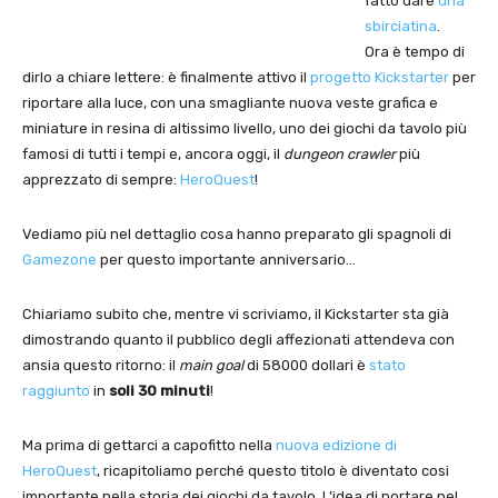
fatto dare
una
sbirciatina
.
Ora è tempo di
dirlo a chiare lettere: è finalmente attivo il
progetto Kickstarter
per
riportare alla luce, con una smagliante nuova veste grafica e
miniature in resina di altissimo livello, uno dei giochi da tavolo più
famosi di tutti i tempi e, ancora oggi, il
dungeon crawler
più
apprezzato di sempre:
HeroQuest
!
Vediamo più nel dettaglio cosa hanno preparato gli spagnoli di
Gamezone
per questo importante anniversario…
Chiariamo subito che, mentre vi scriviamo, il Kickstarter sta già
dimostrando quanto il pubblico degli affezionati attendeva con
ansia questo ritorno: il
main goal
di 58000 dollari è
stato
raggiunto
in
soli
30 minuti
!
Ma prima di gettarci a capofitto nella
nuova edizione di
HeroQuest
, ricapitoliamo perché questo titolo è diventato cosi
importante nella storia dei giochi da tavolo. L’idea di portare nel