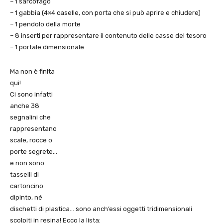
– 1 sarcofago
– 1 gabbia (4×4 caselle, con porta che si può aprire e chiudere)
– 1 pendolo della morte
– 8 inserti per rappresentare il contenuto delle casse del tesoro
– 1 portale dimensionale
Ma non è finita
qui!
Ci sono infatti
anche 38
segnalini che
rappresentano
scale, rocce o
porte segrete…
e non sono
tasselli di
cartoncino
dipinto, né
dischetti di plastica… sono anch’essi oggetti tridimensionali
scolpiti in resina! Ecco la lista: