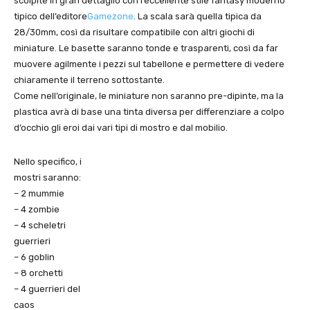
scolpite in gran dettaglio con l’eccellente stile fantasy moderno
tipico dell’editore
Gamezone
. La scala sarà quella tipica da
28/30mm, così da risultare compatibile con altri giochi di
miniature. Le basette saranno tonde e trasparenti, così da far
muovere agilmente i pezzi sul tabellone e permettere di vedere
chiaramente il terreno sottostante.
Come nell’originale, le miniature non saranno pre-dipinte, ma la
plastica avrà di base una tinta diversa per differenziare a colpo
d’occhio gli eroi dai vari tipi di mostro e dal mobilio.
Nello specifico, i
mostri saranno:
– 2 mummie
– 4 zombie
– 4 scheletri
guerrieri
– 6 goblin
– 8 orchetti
– 4 guerrieri del
caos