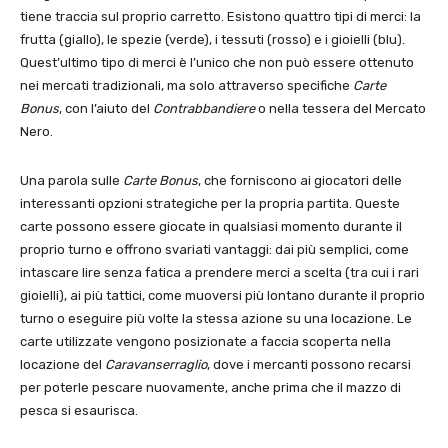
tiene traccia sul proprio carretto. Esistono quattro tipi di merci: la
frutta (giallo), le spezie (verde), i tessuti (rosso) e i gioielli (blu).
Quest’ultimo tipo di merci è l’unico che non può essere ottenuto
nei mercati tradizionali, ma solo attraverso specifiche
Carte
Bonus
, con l’aiuto del
Contrabbandiere
o nella tessera del Mercato
Nero.
Una parola sulle
Carte Bonus
, che forniscono ai giocatori delle
interessanti opzioni strategiche per la propria partita. Queste
carte possono essere giocate in qualsiasi momento durante il
proprio turno e offrono svariati vantaggi: dai più semplici, come
intascare lire senza fatica a prendere merci a scelta (tra cui i rari
gioielli), ai più tattici, come muoversi più lontano durante il proprio
turno o eseguire più volte la stessa azione su una locazione. Le
carte utilizzate vengono posizionate a faccia scoperta nella
locazione del
Caravanserraglio
, dove i mercanti possono recarsi
per poterle pescare nuovamente, anche prima che il mazzo di
pesca si esaurisca.