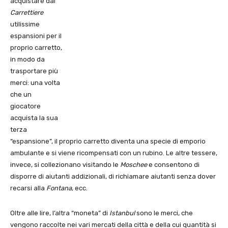
acquistare dal
Carrettiere
utilissime
espansioni per il
proprio carretto,
in modo da
trasportare più
merci: una volta
che un
giocatore
acquista la sua
terza
“espansione”, il proprio carretto diventa una specie di emporio
ambulante e si viene ricompensati con un rubino. Le altre tessere,
invece, si collezionano visitando le
Moschee
e consentono di
disporre di aiutanti addizionali, di richiamare aiutanti senza dover
recarsi alla
Fontana
, ecc.
Oltre alle lire, l’altra “moneta” di
Istanbul
sono le merci, che
vengono raccolte nei vari mercati della città e della cui quantità si