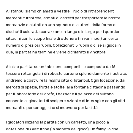
A Istanbul siamo chiamati a vestire il ruolo di intraprendenti
mercanti turchi che, armati di carretti per trasportare le nostre
mercanzie e aiutati da una squadra di aiutanti dalla forma di
dischetti colorati, scorrazzano in lungo e in largo per i quartieri
cittadini con lo scopo finale di ottenere (in vari modi) un certo
numero di preziosi rubini. Collezionati 5 rubini o 6, se si gioca in
due, la partita ha termine e viene dichiarato il vincitore.
A inizio partita, su un tabellone componibile composto da 16
tessere rettangolari di robusto cartone splendidamente illustrate,
andremo a costruire la
nostra
città di Istanbul. Ogni locazione, dai
mercati di spezie, frutta e stoffe, alla fontana cittadina passando
per il laboratorio dell’orafo, i bazaar e il palazzo del sultano,
consente ai giocatori di svolgere azioni e di interagire con gli altri
mercanti e personaggi che si muovono per la città.
I giocatori iniziano la partita con un carretto, una piccola
dotazione di
Lire
turche (la moneta del gioco), un famiglio che