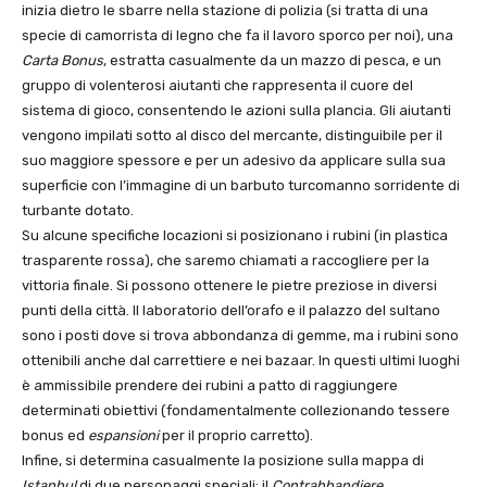
inizia dietro le sbarre nella stazione di polizia (si tratta di una
specie di camorrista di legno che fa il lavoro sporco per noi), una
Carta Bonus
, estratta casualmente da un mazzo di pesca, e un
gruppo di volenterosi aiutanti che rappresenta il cuore del
sistema di gioco, consentendo le azioni sulla plancia. Gli aiutanti
vengono impilati sotto al disco del mercante, distinguibile per il
suo maggiore spessore e per un adesivo da applicare sulla sua
superficie con l’immagine di un barbuto turcomanno sorridente di
turbante dotato.
Su alcune specifiche locazioni si posizionano i rubini (in plastica
trasparente rossa), che saremo chiamati a raccogliere per la
vittoria finale. Si possono ottenere le pietre preziose in diversi
punti della città. Il laboratorio dell’orafo e il palazzo del sultano
sono i posti dove si trova abbondanza di gemme, ma i rubini sono
ottenibili anche dal carrettiere e nei bazaar. In questi ultimi luoghi
è ammissibile prendere dei rubini a patto di raggiungere
determinati obiettivi (fondamentalmente collezionando tessere
bonus ed
espansioni
per il proprio carretto).
Infine, si determina casualmente la posizione sulla mappa di
Istanbul
di due personaggi speciali: il
Contrabbandiere