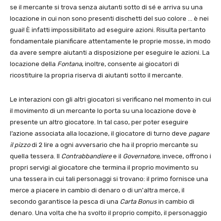
se il mercante si trova senza aiutanti sotto di sé e arriva su una
locazione in cui non sono presenti dischetti del suo colore … è nei
guai! È infatti impossibilitato ad eseguire azioni. Risulta pertanto
fondamentale pianificare attentamente le proprie mosse, in modo
da avere sempre aiutanti a disposizione per eseguire le azioni. La
locazione della
Fontana
, inoltre, consente ai giocatori di
ricostituire la propria riserva di aiutanti sotto il mercante.
Le interazioni con gli altri giocatori si verificano nel momento in cui
il movimento di un mercante lo porta su una locazione dove è
presente un altro giocatore. In tal caso, per poter eseguire
l’azione associata alla locazione, il giocatore di turno deve
pagare
il pizzo
di 2 lire a ogni avversario che ha il proprio mercante su
quella tessera. Il
Contrabbandiere
e il
Governatore
, invece, offrono i
propri servigi al giocatore che termina il proprio movimento su
una tessera in cui tali personaggi si trovano: il primo fornisce una
merce a piacere in cambio di denaro o di un'altra merce, il
secondo garantisce la pesca di una
Carta Bonus
in cambio di
denaro. Una volta che ha svolto il proprio compito, il personaggio