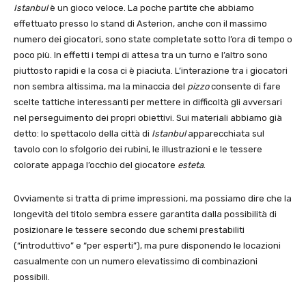
Istanbul
è un gioco veloce. La poche partite che abbiamo
effettuato presso lo stand di Asterion, anche con il massimo
numero dei giocatori, sono state completate sotto l’ora di tempo o
poco più. In effetti i tempi di attesa tra un turno e l’altro sono
piuttosto rapidi e la cosa ci è piaciuta. L’interazione tra i giocatori
non sembra altissima, ma la minaccia del
pizzo
consente di fare
scelte tattiche interessanti per mettere in difficoltà gli avversari
nel perseguimento dei propri obiettivi. Sui materiali abbiamo già
detto: lo spettacolo della città di
Istanbul
apparecchiata sul
tavolo con lo sfolgorio dei rubini, le illustrazioni e le tessere
colorate appaga l’occhio del giocatore
esteta
.
Ovviamente si tratta di prime impressioni, ma possiamo dire che la
longevità del titolo sembra essere garantita dalla possibilità di
posizionare le tessere secondo due schemi prestabiliti
(“introduttivo” e “per esperti”), ma pure disponendo le locazioni
casualmente con un numero elevatissimo di combinazioni
possibili.