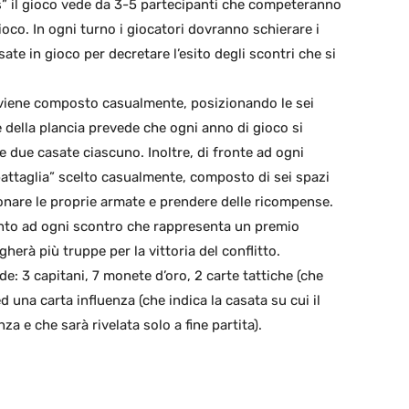
” il gioco vede da 3-5 partecipanti che competeranno
 gioco. In ogni turno i giocatori dovranno schierare i
ate in gioco per decretare l’esito degli scontri che si
co viene composto casualmente, posizionando le sei
 della plancia prevede che ogni anno di gioco si
 due casate ciascuno. Inoltre, di fronte ad ogni
attaglia” scelto casualmente, composto di sei spazi
ionare le proprie armate e prendere delle ricompense.
anto ad ogni scontro che rappresenta un premio
herà più truppe per la vittoria del conflitto.
de: 3 capitani, 7 monete d’oro, 2 carte tattiche (che
 una carta influenza (che indica la casata su cui il
za e che sarà rivelata solo a fine partita).