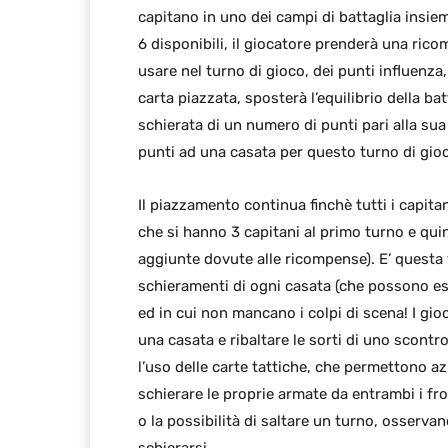
capitano in uno dei campi di battaglia insieme
6 disponibili, il giocatore prenderà una ric
usare nel turno di gioco, dei punti influenza,
carta piazzata, sposterà l’equilibrio della ba
schierata di un numero di punti pari alla su
punti ad una casata per questo turno di gioc
Il piazzamento continua finchè tutti i capit
che si hanno 3 capitani al primo turno e qui
aggiunte dovute alle ricompense). E’ questa f
schieramenti di ogni casata (che possono e
ed in cui non mancano i colpi di scena! I gi
una casata e ribaltare le sorti di uno scontr
l’uso delle carte tattiche, che permettono a
schierare le proprie armate da entrambi i fr
o la possibilità di saltare un turno, osserva