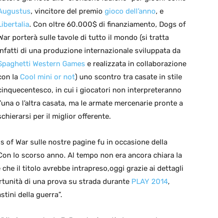
Augustus
, vincitore del premio
gioco dell’anno
, e
Libertalia
. Con oltre 60.000$ di finanziamento, Dogs of
War porterà sulle tavole di tutto il mondo (si tratta
infatti di una produzione internazionale sviluppata da
Spaghetti Western Games
e realizzata in collaborazione
con la
Cool mini or not
) uno scontro tra casate in stile
cinquecentesco, in cui i giocatori non interpreteranno
l’una o l’altra casata, ma le armate mercenarie pronte a
schierarsi per il miglior offerente.
s of War sulle nostre pagine fu in occasione della
 Con lo scorso anno. Al tempo non era ancora chiara la
 che il titolo avrebbe intrapreso,oggi grazie ai dettagli
rtunità di una prova su strada durante
PLAY 2014
,
stini della guerra”.