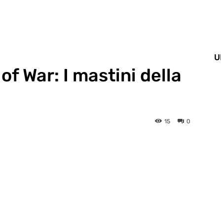
U
f War: I mastini della
15
0