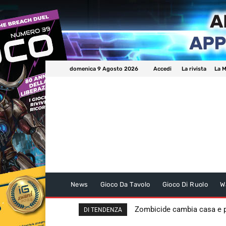
domenica 9 Agosto 2026
Accedi
La rivista
La M
News
Gioco Da Tavolo
Gioco Di Ruolo
W
Zombicide cambia casa e
DI TENDENZA