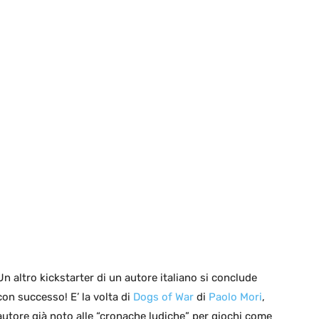
Un altro kickstarter di un autore italiano si conclude
con successo! E’ la volta di
Dogs of War
di
Paolo Mori
,
autore già noto alle “cronache ludiche” per giochi come