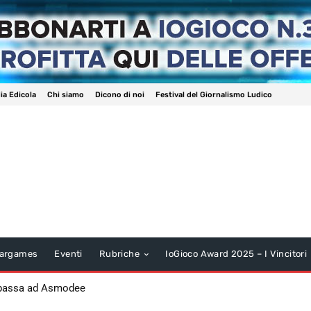
ia Edicola
Chi siamo
Dicono di noi
Festival del Giornalismo Ludico
argames
Eventi
Rubriche
IoGioco Award 2025 – I Vincitori
 passa ad Asmodee