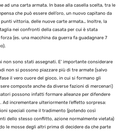
 ad una carta armata. In base alla casella scelta, tra le
ompensa che può essere dell’oro, un nuovo capitano da
 punti vittoria, delle nuove carte armata… Inoltre, la
ttaglia nei confronti della casata per cui è stata
a forza (es. una macchina da guerra fa guadagnare 7
o).
ani non sono stati assegnati. E’ importante considerare
ndi non si possono piazzare più di tre armate (salvo
ase il vero cuore del gioco, in cui si formano gli
ssere composte anche da diverse fazioni di mercenari)
ocatori possono infatti formare alleanze per difendere
o. Ad incrementare ulteriormente l’effetto sorpresa:
zioni speciali come il tradimento (potendo così
onti dello stesso conflitto, azione normalmente vietata)
ndo le mosse degli altri prima di decidere da che parte