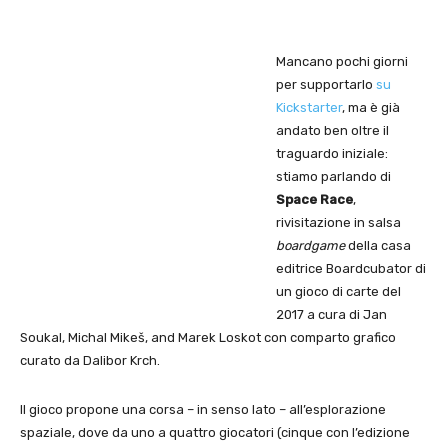
Mancano pochi giorni
per supportarlo
su
Kickstarter
, ma è già
andato ben oltre il
traguardo iniziale:
stiamo parlando di
Space Race
,
rivisitazione in salsa
boardgame
della casa
editrice Boardcubator di
un gioco di carte del
2017 a cura di Jan
Soukal, Michal Mikeš, and Marek Loskot con comparto grafico
curato da Dalibor Krch.
Il gioco propone una corsa – in senso lato – all’esplorazione
spaziale, dove da uno a quattro giocatori (cinque con l’edizione