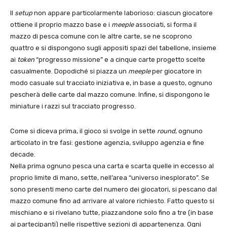
Il
setup
non appare particolarmente laborioso: ciascun giocatore
ottiene il proprio mazzo base e i
meeple
associati, si forma il
mazzo di pesca comune con le altre carte, se ne scoprono
quattro e si dispongono sugli appositi spazi del tabellone, insieme
ai
token
“progresso missione” e a cinque carte progetto scelte
casualmente. Dopodiché si piazza un
meeple
per giocatore in
modo casuale sul tracciato iniziativa e, in base a questo, ognuno
pescherà delle carte dal mazzo comune. Infine, si dispongono le
miniature i razzi sul tracciato progresso.
Come si diceva prima, il gioco si svolge in sette
round
, ognuno
articolato in tre fasi: gestione agenzia, sviluppo agenzia e fine
decade.
Nella prima ognuno pesca una carta e scarta quelle in eccesso al
proprio limite di mano, sette, nell’area “universo inesplorato”. Se
sono presenti meno carte del numero dei giocatori, si pescano dal
mazzo comune fino ad arrivare al valore richiesto. Fatto questo si
mischiano e si rivelano tutte, piazzandone solo fino a tre (in base
ai partecipanti) nelle rispettive sezioni di appartenenza. Ogni