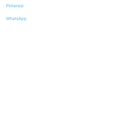
Pinterest
WhatsApp