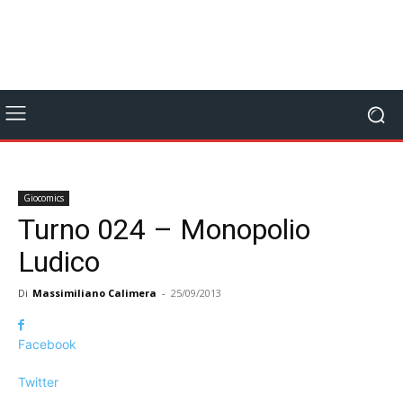
Giocomics
Turno 024 – Monopolio
Ludico
Di
Massimiliano Calimera
-
25/09/2013
Facebook
Twitter