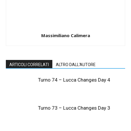
Massimiliano Calimera
ARTICOLI CORRELATI
ALTRO DALL'AUTORE
Turno 74 – Lucca Changes Day 4
Turno 73 – Lucca Changes Day 3