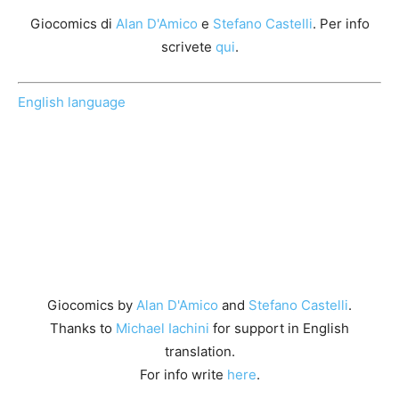
Giocomics di
Alan D'Amico
e
Stefano Castelli
. Per info
scrivete
qui
.
English language
Giocomics by
Alan D'Amico
and
Stefano Castelli
.
Thanks to
Michael Iachini
for support in English
translation.
For info write
here
.