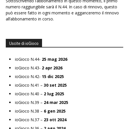
Sottoscrivendo l’abbonamento in questo momento, il primo
numero raggiungibile sarà il N.44. In caso di rinnovo, questo
può essere fatto in ogni momento e agganceremo il rinnovo
all’abbonamento in corso.
Uscite di ioGioco
ioGioco N.44-
25 mag 2026
ioGioco N.43-
2 apr 2026
ioGioco N.42-
15 dic 2025
ioGioco N.41 –
30 set 2025
ioGioco N.40 –
2 lug 2025
ioGioco N.39 –
24 mar 2025
ioGioco N.38 –
6 gen 2025
ioGioco N.37 –
23 ott 2024
ioGioco N.36 –
2 ago 2024