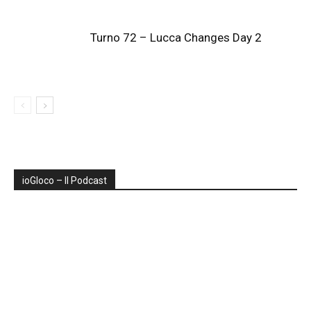
Turno 72 – Lucca Changes Day 2
ioGIoco – Il Podcast
Audio
Player