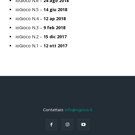
ioGioco N.6 –
24 ago 2018
ioGioco N.5 –
14 giu 2018
ioGioco N.4 –
12 ap 2018
ioGioco N.3 –
9 feb 2018
ioGioco N.2 –
15 dic 2017
ioGioco N.1 –
12 ott 2017
Contattaci:
info@iogioco.it