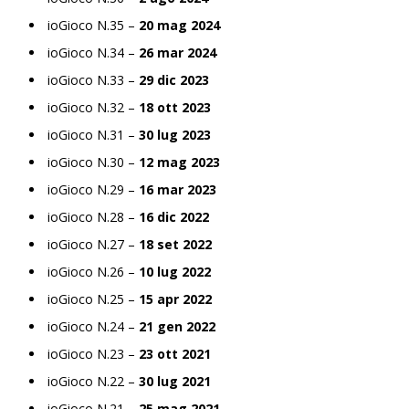
ioGioco N.35 –
20 mag 2024
ioGioco N.34 –
26 mar 2024
ioGioco N.33 –
29 dic 2023
ioGioco N.32 –
18 ott 2023
ioGioco N.31 –
30 lug 2023
ioGioco N.30 –
12 mag 2023
ioGioco N.29 –
16 mar 2023
ioGioco N.28 –
16 dic 2022
ioGioco N.27 –
18 set 2022
ioGioco N.26 –
10 lug 2022
ioGioco N.25 –
15 apr 2022
ioGioco N.24 –
21 gen 2022
ioGioco N.23 –
23 ott 2021
ioGioco N.22 –
30 lug 2021
ioGioco N.21 –
25 mag 2021