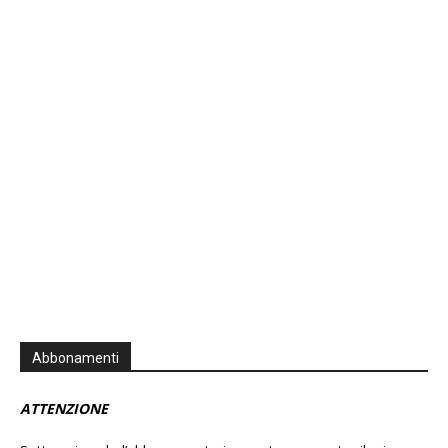
Previous
Show
Next
Episode
Episodes
Episo
Show
List
Podcast
Information
Abbonamenti
ATTENZIONE