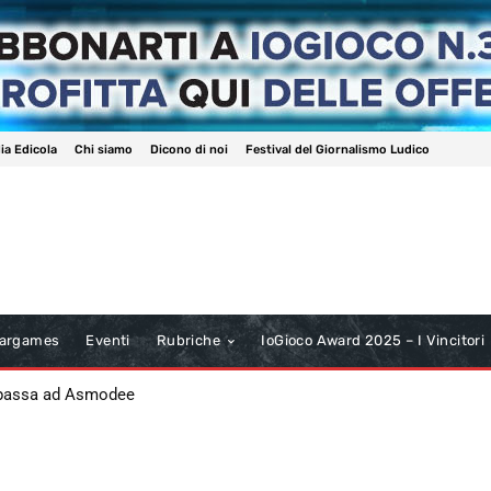
ia Edicola
Chi siamo
Dicono di noi
Festival del Giornalismo Ludico
argames
Eventi
Rubriche
IoGioco Award 2025 – I Vincitori
 passa ad Asmodee