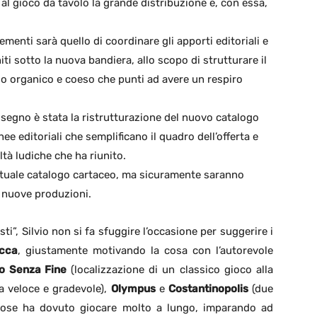
 al gioco da tavolo la grande distribuzione e, con essa,
ementi sarà quello di coordinare gli apporti editoriali e
iti sotto la nuova bandiera, allo scopo di strutturare il
logo organico e coeso che punti ad avere un respiro
segno è stata la ristrutturazione del nuovo catalogo
nee editoriali che semplificano il quadro dell’offerta e
ltà ludiche che ha riunito.
attuale catalogo cartaceo, ma sicuramente saranno
 nuove produzioni.
isti”, Silvio non si fa sfuggire l’occasione per suggerire i
cca
, giustamente motivando la cosa con l’autorevole
o Senza Fine
(localizzazione di un classico gioco alla
ta veloce e gradevole),
Olympus
e
Costantinopolis
(due
i cose ha dovuto giocare molto a lungo, imparando ad