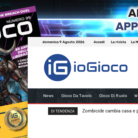
domenica 9 Agosto 2026
Accedi
La rivista
La M
News
Gioco Da Tavolo
Gioco Di Ruolo
W
Zombicide cambia casa e
DI TENDENZA