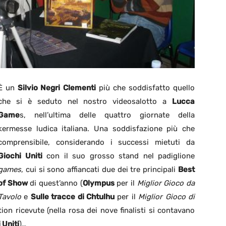
È un
Silvio Negri Clementi
più che soddisfatto quello
che si è seduto nel nostro videosalotto a
Lucca
Game
s, nell’ultima delle quattro giornate della
kermesse ludica italiana. Una soddisfazione più che
comprensibile, considerando i successi mietuti da
Giochi Uniti
con il suo grosso stand nel padiglione
games
, cui si sono affiancati due dei tre principali
Best
of Show
di quest’anno (
Olympus
per il
Miglior Gioco da
Tavolo
e
Sulle tracce di Chtulhu
per il
Miglior Gioco di
on ricevute (nella rosa dei nove finalisti si contavano
 Uniti
)…