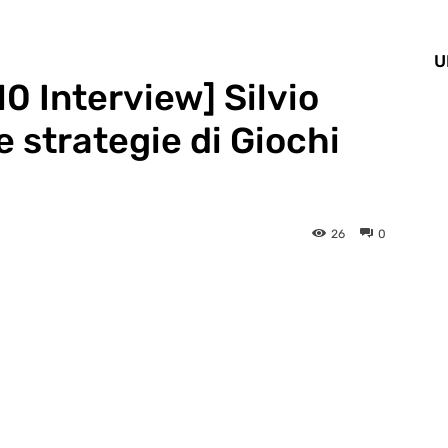
U
 Interview] Silvio
e strategie di Giochi
26
0