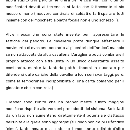
abbia subito una perdita ne tirerà tre e così via), con ulteriori
modificatori dovuti al terreno o al fatto che l’attaccante si sia
mosso o meno (muovere centinaia di soldati e farli sparare tutti
insieme con dei moschetti a pietra focaia non è uno scherzo…).
Altre meccaniche sono state inserite per rappresentare le
tattiche del periodo. La cavalleria potrà dunque effettuare il
movimento di evasione ben noto ai giocatori dell’”antico”, ma solo
se non attaccata da altra cavalleria. L’artiglieria potrà combinare il
proprio attacco con altre unità in un unico devastante assalto
combinato, mentre la fanteria potrà disporsi in quadrato per
difendersi dalle cariche della cavalleria (con seri svantaggi, però,
come la temporanea indisponibilità di una carta comando per il
giocatore che la controlla).
I leader sono l’unità che ha probabilmente subito maggiori
modifiche rispetto alle versioni precedenti del sistema. Se infatti
da un lato non aumentano direttamente il potenziale d’attacco
dell’unità alla quale sono aggregati (sul dado non c’è più il fatidico
“elmo”, tanto amato e allo stesso tempo tanto odiato); d’altro