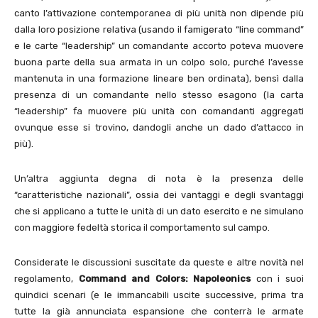
canto l’attivazione contemporanea di più unità non dipende più
dalla loro posizione relativa (usando il famigerato “line command”
e le carte “leadership” un comandante accorto poteva muovere
buona parte della sua armata in un colpo solo, purché l’avesse
mantenuta in una formazione lineare ben ordinata), bensì dalla
presenza di un comandante nello stesso esagono (la carta
“leadership” fa muovere più unità con comandanti aggregati
ovunque esse si trovino, dandogli anche un dado d’attacco in
più).
Un’altra aggiunta degna di nota è la presenza delle
“caratteristiche nazionali”, ossia dei vantaggi e degli svantaggi
che si applicano a tutte le unità di un dato esercito e ne simulano
con maggiore fedeltà storica il comportamento sul campo.
Considerate le discussioni suscitate da queste e altre novità nel
regolamento,
Command and Colors: Napoleonics
con i suoi
quindici scenari (e le immancabili uscite successive, prima tra
tutte la già annunciata espansione che conterrà le armate