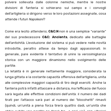
polvere sollevata dalle colonne nemiche, mentre le nostre
divisioni di fanteria si schierano sul campo e i convogli
dell’artiglieria si dirigono verso le loro postazioni assegnate, cosa
attende i futuri
Napoleoni
?
Come era lecito attendersi,
C&C:N
non è una semplice “variante”
del suo predecessore
C&C: Ancients
, dedicato alle battaglie
dell’antichità. L’evoluzione del sistema si può vedere nelle novità
introdotte, peraltro attese da tempo dagli appassionati. In
generale, pare evidente il tentativo di unire la verosimiglianza
storica con un maggiore dinamismo nello svolgimento delle
partite.
La letalità è in generale nettamente maggiore, considerata la
lunga gittata e la costante capacità offensiva dell’artiglieria, unita
alle complessive maggiori capacità di tiro degli eserciti. Anche la
fanteria potrà infatti attaccare a distanza, ma l’efficacia del fuoco
sarà legata alle effettive condizioni dell’unità: il numero dei dadi
tirati per l’attacco sarà pari al numero dei “blocchetti” rimasti
(quindi, un’unità a piena forza tirerà quattro dadi, un’unità che