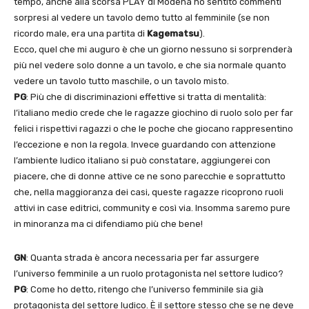
tempo, anche alla scorsa PLAY di Modena ho sentito commenti
sorpresi al vedere un tavolo demo tutto al femminile (se non
ricordo male, era una partita di
Kagematsu
).
Ecco, quel che mi auguro è che un giorno nessuno si sorprenderà
più nel vedere solo donne a un tavolo, e che sia normale quanto
vedere un tavolo tutto maschile, o un tavolo misto.
PG
: Più che di discriminazioni effettive si tratta di mentalità:
l’italiano medio crede che le ragazze giochino di ruolo solo per far
felici i rispettivi ragazzi o che le poche che giocano rappresentino
l’eccezione e non la regola. Invece guardando con attenzione
l’ambiente ludico italiano si può constatare, aggiungerei con
piacere, che di donne attive ce ne sono parecchie e soprattutto
che, nella maggioranza dei casi, queste ragazze ricoprono ruoli
attivi in case editrici, community e così via. Insomma saremo pure
in minoranza ma ci difendiamo più che bene!
GN
: Quanta strada è ancora necessaria per far assurgere
l’universo femminile a un ruolo protagonista nel settore ludico?
PG
: Come ho detto, ritengo che l’universo femminile sia già
protagonista del settore ludico. È il settore stesso che se ne deve