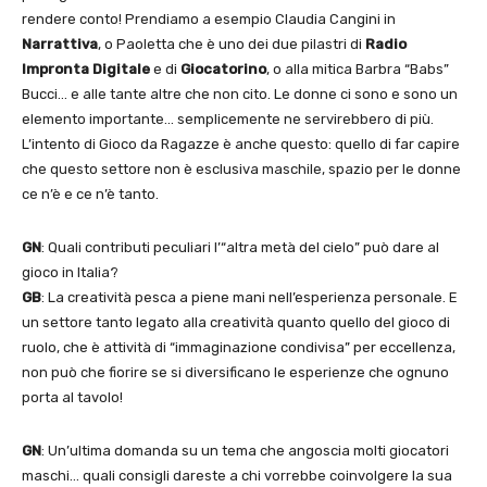
rendere conto! Prendiamo a esempio Claudia Cangini in
Narrattiva
, o Paoletta che è uno dei due pilastri di
Radio
Impronta Digitale
e di
Giocatorino
, o alla mitica Barbra “Babs”
Bucci… e alle tante altre che non cito. Le donne ci sono e sono un
elemento importante… semplicemente ne servirebbero di più.
L’intento di Gioco da Ragazze è anche questo: quello di far capire
che questo settore non è esclusiva maschile, spazio per le donne
ce n’è e ce n’è tanto.
GN
: Quali contributi peculiari l’“altra metà del cielo” può dare al
gioco in Italia?
GB
: La creatività pesca a piene mani nell’esperienza personale. E
un settore tanto legato alla creatività quanto quello del gioco di
ruolo, che è attività di “immaginazione condivisa” per eccellenza,
non può che fiorire se si diversificano le esperienze che ognuno
porta al tavolo!
GN
: Un’ultima domanda su un tema che angoscia molti giocatori
maschi… quali consigli dareste a chi vorrebbe coinvolgere la sua