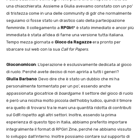
una chiacchierata. Assieme a Giulia avevamo constato con un po’
di tristezza come in una delle community di gdr che normalmente
seguiamo ci fosse stato un drastico calo della partecipazione
femminile. Il collegamento a
RPGirl
* è stato immediato e ancor più
immediata è stata al’idea di farne una versione tutta italiana.
Tempo mezza giornata e
Gioco da Ragazze
era pronto per
sbarcare sul web con la sua
Call
for Papers
.
Gioconomicon
: L’operazione è esclusivamente dedicata al gioco
di ruolo. Perché avete deciso di non aprirla a tutti i generi?
Giulia Barbano
: Devo dire che è stato un dubbio che mi ha
personalmente tormentato per un po’, essendo anche
appassionata giocatrice di
boardgame
. Il settore del gioco di ruolo
è però una nicchia molto piccola dell’hobby ludico, quindi il timore
era quello di trovarsi tra le mani una quantità ridotta di contributi
sul GdR rispetto agli altri settori. Inoltre, essendo la prima
esperienza di questo tipo in Italia, abbiamo preferito importare
integralmente il format di RPGirl Zine, perché ne abbiamo vissuto
lo sviluppo dall’interno. Inoltre possiamo contare sul supporto di