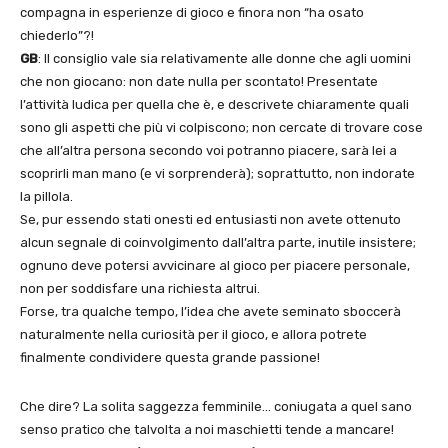
compagna in esperienze di gioco e finora non “ha osato
chiederlo”?!
GB
: Il consiglio vale sia relativamente alle donne che agli uomini
che non giocano: non date nulla per scontato! Presentate
l’attività ludica per quella che è, e descrivete chiaramente quali
sono gli aspetti che più vi colpiscono; non cercate di trovare cose
che all’altra persona secondo voi potranno piacere, sarà lei a
scoprirli man mano (e vi sorprenderà); soprattutto, non indorate
la pillola.
Se, pur essendo stati onesti ed entusiasti non avete ottenuto
alcun segnale di coinvolgimento dall’altra parte, inutile insistere;
ognuno deve potersi avvicinare al gioco per piacere personale,
non per soddisfare una richiesta altrui.
Forse, tra qualche tempo, l’idea che avete seminato sboccerà
naturalmente nella curiosità per il gioco, e allora potrete
finalmente condividere questa grande passione!
Che dire? La solita saggezza femminile… coniugata a quel sano
senso pratico che talvolta a noi maschietti tende a mancare!