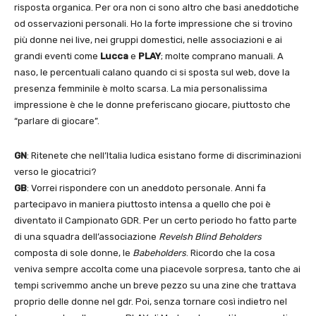
risposta organica. Per ora non ci sono altro che basi aneddotiche
od osservazioni personali. Ho la forte impressione che si trovino
più donne nei live, nei gruppi domestici, nelle associazioni e ai
grandi eventi come
Lucca
e
PLAY
; molte comprano manuali. A
naso, le percentuali calano quando ci si sposta sul web, dove la
presenza femminile è molto scarsa. La mia personalissima
impressione è che le donne preferiscano giocare, piuttosto che
“parlare di giocare”.
GN
: Ritenete che nell’Italia ludica esistano forme di discriminazioni
verso le giocatrici?
GB
: Vorrei rispondere con un aneddoto personale. Anni fa
partecipavo in maniera piuttosto intensa a quello che poi è
diventato il Campionato GDR. Per un certo periodo ho fatto parte
di una squadra dell’associazione
Revelsh Blind Beholders
composta di sole donne, le
Babeholders
. Ricordo che la cosa
veniva sempre accolta come una piacevole sorpresa, tanto che ai
tempi scrivemmo anche un breve pezzo su una zine che trattava
proprio delle donne nel gdr. Poi, senza tornare così indietro nel