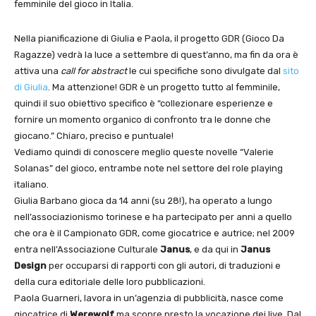
femminile del gioco in Italia.
Nella pianificazione di Giulia e Paola, il progetto GDR (Gioco Da
Ragazze) vedrà la luce a settembre di quest’anno, ma fin da ora è
attiva una
call for abstract
le cui specifiche sono divulgate dal
sito
di Giulia
. Ma attenzione! GDR è un progetto tutto al femminile,
quindi il suo obiettivo specifico è “collezionare esperienze e
fornire un momento organico di confronto tra le donne che
giocano.” Chiaro, preciso e puntuale!
Vediamo quindi di conoscere meglio queste novelle “Valerie
Solanas” del gioco, entrambe note nel settore del role playing
italiano.
Giulia Barbano gioca da 14 anni (su 28!), ha operato a lungo
nell’associazionismo torinese e ha partecipato per anni a quello
che ora è il Campionato GDR, come giocatrice e autrice; nel 2009
entra nell’Associazione Culturale
Janus
, e da qui in
Janus
Design
per occuparsi di rapporti con gli autori, di traduzioni e
della cura editoriale delle loro pubblicazioni.
Paola Guarneri, lavora in un’agenzia di pubblicità, nasce come
giocatrice di
Werewolf
ma scopre presto la vocazione dei live. Dal