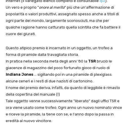
internet (il variegato elenco completo è consultabile
qui
).
Un vero e proprio "
onore al merito
" più che un'affermazione di
popolarità o valori produttivi, assegnato spesso anche a titoli di
ogni parte del mondo, largamente sconosciuti, ma che per
qualche ragione hanno catturato quella scintilla che fa battere il
cuore dei giurati.
Questo atipico premio è incarnato in un oggetto, un trofeo a
forma di piramide dalla travagliata storia.
In pratica nella seconda metà degli anni '80 la
TSR
bruciò le
giacenze di magazzino del poco fortunato gioco di ruolo di
Indiana Jones
… sigillando poi in una piramide di plexiglass
alcune ceneri e i resti di due nazisti di cartoncino.
Il nome del premio deriva, infatti, da quanto di leggibile è rimasto
della copertina del manuale (!)
Tale oggetto venne successivamente "liberato" dagli uffici TSR e
ora viene usato come trofeo. Ogni anno un nuovo nominato vince
e riceve la piramide, la tiene con se, e l'anno dopo la passa in
eredità al nuovo vincitore.