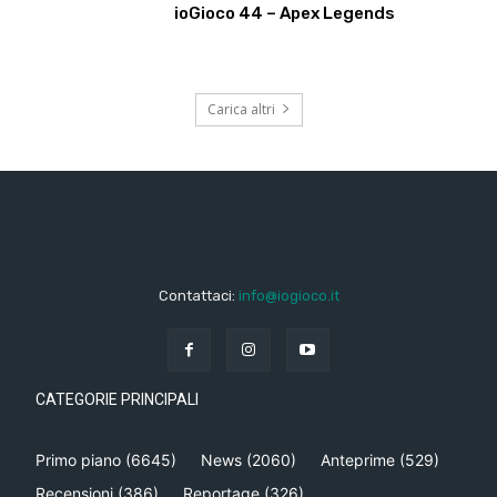
ioGioco 44 – Apex Legends
Carica altri
Contattaci:
info@iogioco.it
CATEGORIE PRINCIPALI
Primo piano
(6645)
News
(2060)
Anteprime
(529)
Recensioni
(386)
Reportage
(326)