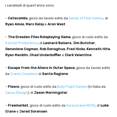
I candidati di quest'anno sono:
–
Catacombs
, gioco da tavolo edito da
Sands of Time Games
, di
Ryan Amos
,
Marc Kelsy
e
Aron West
–
The Dresden Files Roleplaying Game
, gioco di ruolo edito da
Evil Hat Productions
, di
Leonard Balsera
,
Jim Butcher
,
Genevieve Cogman
,
Rob Donaghue
,
Fred Hicks
,
Kenneth Hite
,
Ryan Macklin
,
Chad Underkoffler
e
Clark Valentine
–
Escape from the Aliens in Outer Space
, gioco da tavolo edito
da
Cranio Creations
di
Santa Ragione
–
Fiasco
, gioco di ruolo edito da
Bully Pulpit Games
(in Italia da
Janus Design
), di
Jason Morningstar
–
Freemarket
, gioco di ruolo edito da
Sorencrane MCRZ
, di
Luke
Crane
e
Jared Sorensen