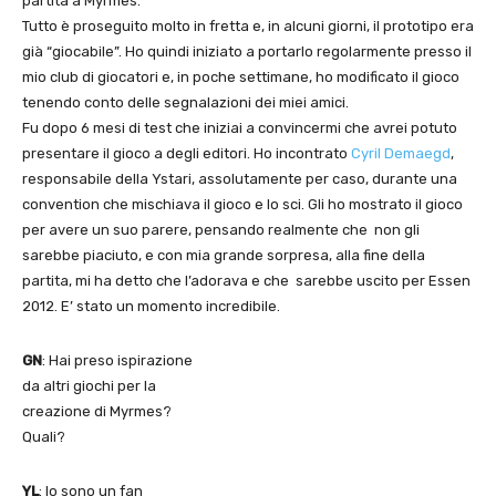
partita a Myrmes.
Tutto è proseguito molto in fretta e, in alcuni giorni, il prototipo era
già “giocabile”. Ho quindi iniziato a portarlo regolarmente presso il
mio club di giocatori e, in poche settimane, ho modificato il gioco
tenendo conto delle segnalazioni dei miei amici.
Fu dopo 6 mesi di test che iniziai a convincermi che avrei potuto
presentare il gioco a degli editori. Ho incontrato
Cyril Demaegd
,
responsabile della Ystari, assolutamente per caso, durante una
convention che mischiava il gioco e lo sci. Gli ho mostrato il gioco
per avere un suo parere, pensando realmente che non gli
sarebbe piaciuto, e con mia grande sorpresa, alla fine della
partita, mi ha detto che l’adorava e che sarebbe uscito per Essen
2012. E’ stato un momento incredibile.
GN
: Hai preso ispirazione
da altri giochi per la
creazione di Myrmes?
Quali?
YL
: Io sono un fan