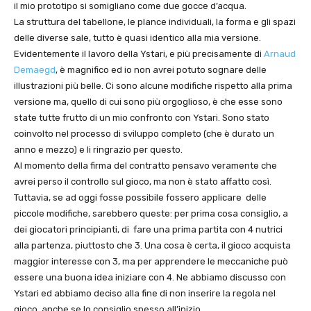
il mio prototipo si somigliano come due gocce d’acqua.
La struttura del tabellone, le plance individuali, la forma e gli spazi
delle diverse sale, tutto è quasi identico alla mia versione.
Evidentemente il lavoro della Ystari, e più precisamente di
Arnaud
Demaegd
, è magnifico ed io non avrei potuto sognare delle
illustrazioni più belle. Ci sono alcune modifiche rispetto alla prima
versione ma, quello di cui sono più orgoglioso, è che esse sono
state tutte frutto di un mio confronto con Ystari. Sono stato
coinvolto nel processo di sviluppo completo (che è durato un
anno e mezzo) e li ringrazio per questo.
Al momento della firma del contratto pensavo veramente che
avrei perso il controllo sul gioco, ma non è stato affatto così.
Tuttavia, se ad oggi fosse possibile fossero applicare delle
piccole modifiche, sarebbero queste: per prima cosa consiglio, a
dei giocatori principianti, di fare una prima partita con 4 nutrici
alla partenza, piuttosto che 3. Una cosa è certa, il gioco acquista
maggior interesse con 3, ma per apprendere le meccaniche può
essere una buona idea iniziare con 4. Ne abbiamo discusso con
Ystari ed abbiamo deciso alla fine di non inserire la regola nel
gioco, anche se lo consiglio spesso all’inizio.