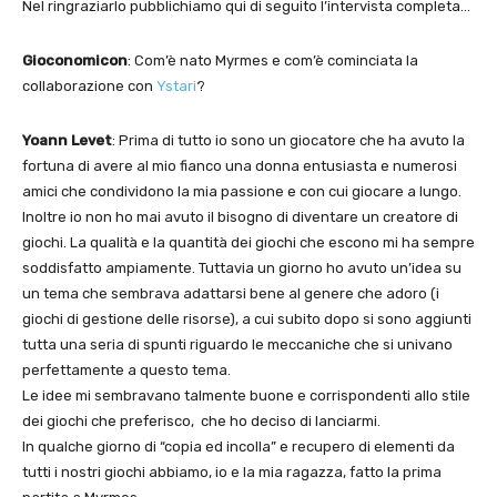
Nel ringraziarlo pubblichiamo qui di seguito l’intervista completa…
Gioconomicon
: Com’è nato Myrmes e com’è cominciata la
collaborazione con
Ystari
?
Yoann Levet
: Prima di tutto io sono un giocatore che ha avuto la
fortuna di avere al mio fianco una donna entusiasta e numerosi
amici che condividono la mia passione e con cui giocare a lungo.
Inoltre io non ho mai avuto il bisogno di diventare un creatore di
giochi. La qualità e la quantità dei giochi che escono mi ha sempre
soddisfatto ampiamente. Tuttavia un giorno ho avuto un’idea su
un tema che sembrava adattarsi bene al genere che adoro (i
giochi di gestione delle risorse), a cui subito dopo si sono aggiunti
tutta una seria di spunti riguardo le meccaniche che si univano
perfettamente a questo tema.
Le idee mi sembravano talmente buone e corrispondenti allo stile
dei giochi che preferisco, che ho deciso di lanciarmi.
In qualche giorno di “copia ed incolla” e recupero di elementi da
tutti i nostri giochi abbiamo, io e la mia ragazza, fatto la prima