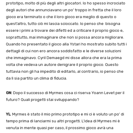
prototipo, molto di più degli altri giocatori. Io ho spesso incrociato
degli autori che annunciavano un po’ troppo in fretta che il loro
gioco era terminato o che il loro gioco era meglio di questo o
quest’altro, tutto ciò mi lascia scioccato. Io penso che bisogna
essere i primi a trovare dei difetti ed a criticare il proprio gioco e,
soprattutto, mai immaginare che non si possa ancora migliorare.
Quando ho presentato il gioco alla Ystari ho mostrato subito tutti i
dettagli di cui non ero ancora soddisfatto e le diverse soluzioni
che immaginavo. Cyril Demaegd mi disse allora che era la prima
volta che vedeva un autore denigrare il proprio gioco. Questo
tuttavia non gli ha impedito di editarlo, al contrario, io penso che
da lì sia partito un clima di fiducia.
GN
: Dopo il successo di Myrmes cosa ci riserva Yoann Levet per il
futuro? Quali progetti stai sviluppando?
YL
: Myrmes è stato il mio primo prototipo e mi ci è voluto un po’ di
tempo prima di lanciarmi su altri progetti. L’idea di Myrmes mi è
venuta in mente quasi per caso, il prossimo gioco avrà una