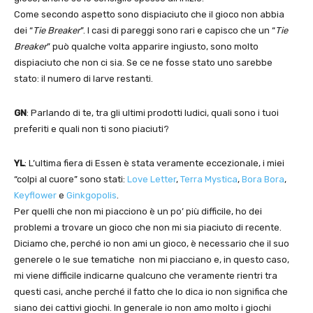
Come secondo aspetto sono dispiaciuto che il gioco non abbia
dei “
Tie Breaker
”. I casi di pareggi sono rari e capisco che un “
Tie
Breaker
” può qualche volta apparire ingiusto, sono molto
dispiaciuto che non ci sia. Se ce ne fosse stato uno sarebbe
stato: il numero di larve restanti.
GN
: Parlando di te, tra gli ultimi prodotti ludici, quali sono i tuoi
preferiti e quali non ti sono piaciuti?
YL
: L’ultima fiera di Essen è stata veramente eccezionale, i miei
“colpi al cuore” sono stati:
Love Letter
,
Terra Mystica
,
Bora Bora
,
Keyflower
e
Ginkgopolis
.
Per quelli che non mi piacciono è un po’ più difficile, ho dei
problemi a trovare un gioco che non mi sia piaciuto di recente.
Diciamo che, perché io non ami un gioco, è necessario che il suo
generele o le sue tematiche non mi piacciano e, in questo caso,
mi viene difficile indicarne qualcuno che veramente rientri tra
questi casi, anche perché il fatto che lo dica io non significa che
siano dei cattivi giochi. In generale io non amo molto i giochi