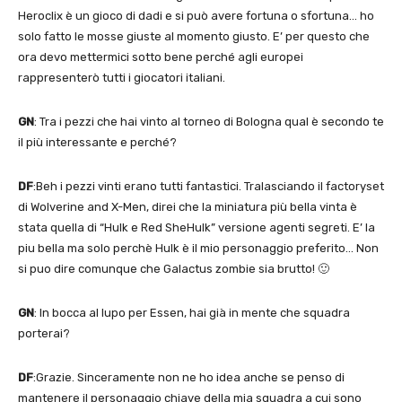
Heroclix è un gioco di dadi e si può avere fortuna o sfortuna… ho
solo fatto le mosse giuste al momento giusto. E’ per questo che
ora devo mettermici sotto bene perché agli europei
rappresenterò tutti i giocatori italiani.
GN
: Tra i pezzi che hai vinto al torneo di Bologna qual è secondo te
il più interessante e perché?
DF
:Beh i pezzi vinti erano tutti fantastici. Tralasciando il factoryset
di Wolverine and X-Men, direi che la miniatura più bella vinta è
stata quella di “Hulk e Red SheHulk” versione agenti segreti. E’ la
piu bella ma solo perchè Hulk è il mio personaggio preferito… Non
si puo dire comunque che Galactus zombie sia brutto! 🙂
GN
: In bocca al lupo per Essen, hai già in mente che squadra
porterai?
DF
:Grazie. Sinceramente non ne ho idea anche se penso di
mantenere il personaggio chiave della mia squadra a cui sono