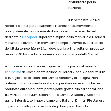
distributore per la
nazione.
Il 1° semestre 2014 di
heroclix è stato particolarmente interessante, movimentato
principalmente da due eventi: il successo indiscusso del set
dedicato a
Deadpool
, supereroe atipico della marvel la cui serie di
miniature è divenuta in brevissimo tempo introvabile, ed il lancio
del kit da torneo
War of Light
dove per la prima volta, un prodotto
heroclix DC ha insidiato i numeri realizzati dai prodotti Marvel.
A coronare la conclusione di questa prima parte dell’anno la
finalissima
del campionato italiano di Heroclix, che si è tenuta il 12
e 13 luglio presso i locali del Games Academy di Bologna. Non
potevamo naturalmente restare a guardare un evento che ha
radunato oltre cinquanta partecipanti grazie alla collaborazione
tra Wizkids, Esdevium, Giochi Uniti e Games Academy. Abbiamo
quindi intervistato il nuovo campione italiano,
Dimitri Fietta
, ora
impegnato nella preparazione degli European Heroclix