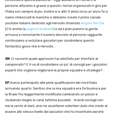
persone altissimo e grazie a questo i tornei organizzati in giro per
l'Italia son sempre di piu. Inoltre io e altri 3 amici circa un anno fa ci
siamo rimboccati le maniche e abbiamo creato il primo canale
youtube italiano dedicato agli Heroclix chiamato
Angolo Del Clix
(C'è anche la
pagina Facebook
) e da li pian pianino la gente
arrivava e nonostante il numero discreto di persone raggiunte
continuiamo a reclutare giocatori per condividere questo
fantastico gioco che è Heroclix…
GN
: Ci racconti quale approccio hai adottato per trionfare al
campionato? E ti va di condividere un po' di consigli per i giocatori
esperti che vogliono migliorare le proprie squadre e strategie?
DF
:Avevo partecipato alle pime qualificazioni del nord Italia
arrivando quarto. Sentivo che la mia squadra era fortissima e per
la finale l'ho leggermente modificata cambiando un pezzo e
studiando meglio le varie tattiche possibili… Grandi consigli non
me la sento di darli, anzi ne accetterei volentieri dato che credo di
essere allo stesso livello dei giocatori che ho incontrato perchè