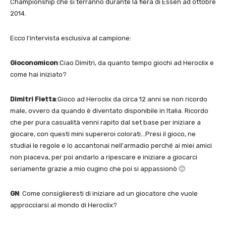
Championship che si terranno durante la fiera di Essen ad ottobre
2014.
Ecco l’intervista esclusiva al campione:
Gioconomicon
:Ciao Dimitri, da quanto tempo giochi ad Heroclix e
come hai iniziato?
Dimitri Fietta
:Gioco ad Heroclix da circa 12 anni se non ricordo
male, ovvero da quando è diventato disponibile in Italia. Ricordo
che per pura casualità venni rapito dal set base per iniziare a
giocare, con questi mini supereroi colorati…Presi il gioco, ne
studiai le regole e lo accantonai nell'armadio perché ai miei amici
non piaceva, per poi andarlo a ripescare e iniziare a giocarci
seriamente grazie a mio cugino che poi si appassionò 🙂
GN
: Come consiglieresti di iniziare ad un giocatore che vuole
approcciarsi al mondo di Heroclix?