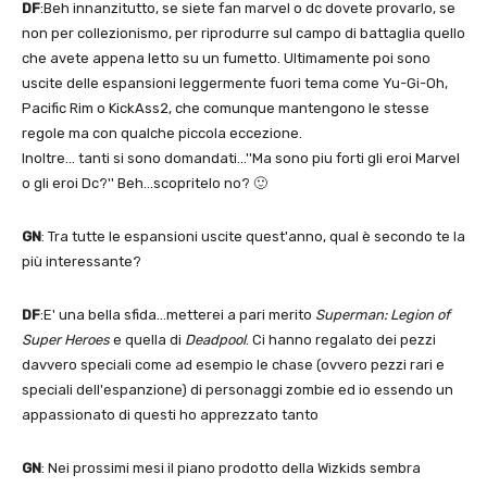
DF
:Beh innanzitutto, se siete fan marvel o dc dovete provarlo, se
non per collezionismo, per riprodurre sul campo di battaglia quello
che avete appena letto su un fumetto. Ultimamente poi sono
uscite delle espansioni leggermente fuori tema come Yu-Gi-Oh,
Pacific Rim o KickAss2, che comunque mantengono le stesse
regole ma con qualche piccola eccezione.
Inoltre… tanti si sono domandati…''Ma sono piu forti gli eroi Marvel
o gli eroi Dc?'' Beh…scopritelo no? 🙂
GN
: Tra tutte le espansioni uscite quest'anno, qual è secondo te la
più interessante?
DF
:E' una bella sfida…metterei a pari merito
Superman: Legion of
Super Heroes
e quella di
Deadpool
. Ci hanno regalato dei pezzi
davvero speciali come ad esempio le chase (ovvero pezzi rari e
speciali dell'espanzione) di personaggi zombie ed io essendo un
appassionato di questi ho apprezzato tanto
GN
: Nei prossimi mesi il piano prodotto della Wizkids sembra