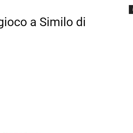
ioco a Similo di
A
P