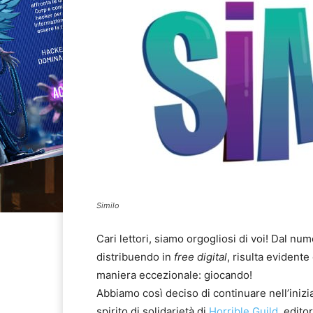
Similo
Cari lettori, siamo orgogliosi di voi! Dal nu
distribuendo in
free digital
, risulta evidente
maniera eccezionale: giocando!
Abbiamo così deciso di continuare nell’inizia
spirito di solidarietà di
Horrible Guild
, edito