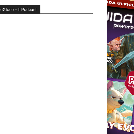
ioGIoco – Il Podcast
udio
layer