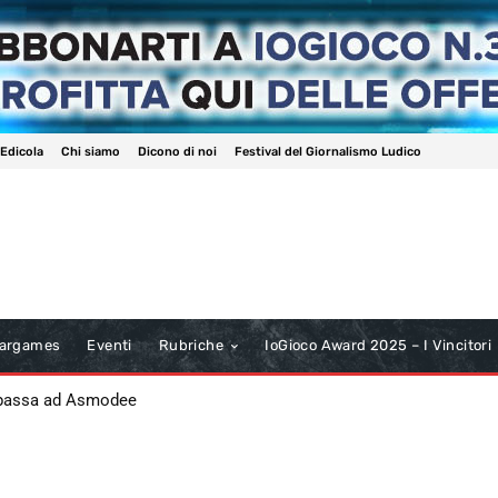
 Edicola
Chi siamo
Dicono di noi
Festival del Giornalismo Ludico
argames
Eventi
Rubriche
IoGioco Award 2025 – I Vincitori
 passa ad Asmodee