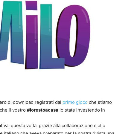
I
a
g
I
a
u
1
P
G
S
J
S
P
t
B
F
t
mero di download registrati dal
primo gioco
che stiamo
p
n
S
e
e
T
 che il vostro
#iorestoacasa
lo state investendo in
E
tiva, questa volta grazie alla collaborazione e allo
re italiano che aveva preparato per la nostra rivista una