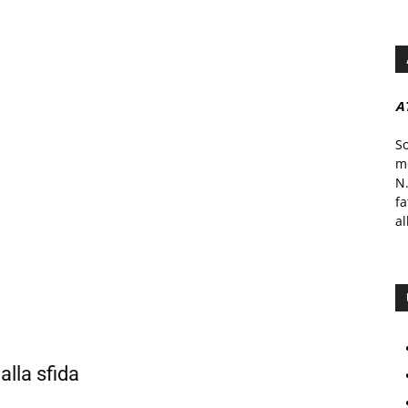
A
S
mo
N.
f
al
alla sfida