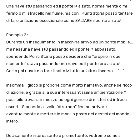
una nave stÓ passando ed il ponte Þ alzato; normalmente o mi
fermo o mi sfracello nel fiume, ma con i Punti Storia posso tentare
di fare un’azione eccezionale come SALTARE il ponte alzato!
Esempio 2 :
Durante un inseguimento in macchina arrivo ad un ponte mobile…
ma nessuna nave stÓ passando ed il ponte Þ abbassato;
spendendo Punti Storia posso decidere che “proprio in quel
momento” stava passando una nave ed il ponte era alzato!
Certo poi riuscire a fare il salto Þ tutto un’altro discorso … ^_^
Insomma il gioco si propone come molto narrativo, anche se ricco
di azione, e grazie alla sua interessantissima ambientazione Þ
possibile trovarsi in mezzo ad ogni genere di misteri ed intrecci
oscuri… Giocando a livello “di strada” fino ad arrivare
eventualmente a mettere le mani in pasta nei destini del mondo
intero.
Decisamente interessante e promettente, vedremo come si