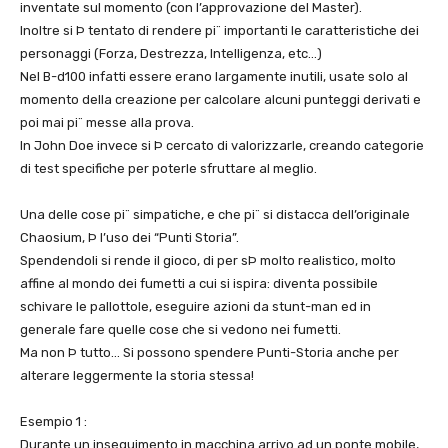
inventate sul momento (con l’approvazione del Master).
Inoltre si Þ tentato di rendere pi¨ importanti le caratteristiche dei
personaggi (Forza, Destrezza, Intelligenza, etc…)
Nel B-d100 infatti essere erano largamente inutili, usate solo al
momento della creazione per calcolare alcuni punteggi derivati e
poi mai pi¨ messe alla prova.
In John Doe invece si Þ cercato di valorizzarle, creando categorie
di test specifiche per poterle sfruttare al meglio.
Una delle cose pi¨ simpatiche, e che pi¨ si distacca dell’originale
Chaosium, Þ l’uso dei “Punti Storia”.
Spendendoli si rende il gioco, di per sÞ molto realistico, molto
affine al mondo dei fumetti a cui si ispira: diventa possibile
schivare le pallottole, eseguire azioni da stunt-man ed in
generale fare quelle cose che si vedono nei fumetti.
Ma non Þ tutto… Si possono spendere Punti-Storia anche per
alterare leggermente la storia stessa!
Esempio 1 :
Durante un inseguimento in macchina arrivo ad un ponte mobile,