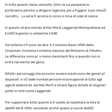
In tutto questo viene coinvolto John, le cui peripezie lo
porteranno persino a dirigere l’agenzia, poi a fuggire, e poi chissÓ
cos’altro… La serie Þ ancora in corso e ricca di colpi di scena.
In questo strano mondo di Mai-Morti, Leggende Metropolitane ed
EntitÓ Superiori si ambienta il GdR.
Sul sistema c’Þ poco da dire: Þ il classico Basic-d100 della
Chaosium; insomma il sistema classico del Richiamo di Cthulhu.
Le differenze sono pi¨ o meno inesistenti fino a quando non si
entra nel merito del gioco.
Difatti i personaggi che possono essere creati sono dei generi pi¨
disparati: si vÓ dalle normali persone inconsapevoli di tutto agli
agenti addestrati, dai Mai-Morti a strane figure dotate di singolari
poteri e note come Leggende.
Per supportare tutto questo si Þ scelto di riadattare la lista di
abilitÓ del B-d100, lasciando anche spazio a nuove abilitÓ