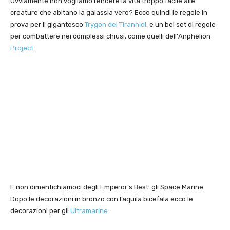
Ovviamente non vogliamo rendere la vita troppo facile alle
creature che abitano la galassia vero? Ecco quindi le regole in
prova per il gigantesco
Trygon dei Tirannidi
, e un bel set di regole
per combattere nei complessi chiusi, come quelli dell’
Anphelion
Project
.
E non dimentichiamoci degli Emperor’s Best: gli Space Marine.
Dopo le decorazioni in bronzo con l’aquila bicefala ecco le
decorazioni per gli
Ultramarine
: