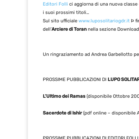
Editori Folli
ci aggiorna di una nuova classe d
i suoi prossimi titoli…
Sul sito ufficiale
www.luposolitariogdr.it
Þ fi
dell’
Arciere di Toran
nella sezione Download
Un ringraziamento ad Andrea Garbellotto per 
PROSSIME PUBBLICAZIONI DI
LUPO SOLITA
L’Ultimo dei Ramas
(disponibile Ottobre 20
Sacerdote di Ishir
(pdf online – disponibile
PROSSIME PUBBLICAZIONI DI EDITORI FOLLI