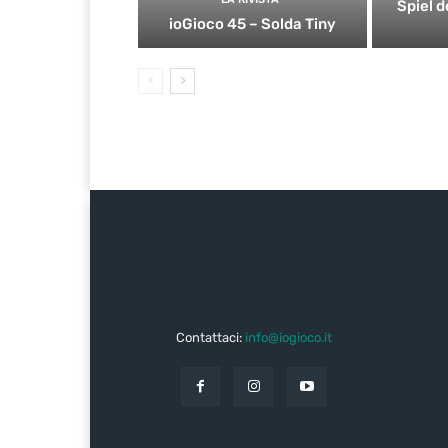
Spiel d
ioGioco 45 – Solda Tiny
Contattaci:
info@iogioco.it