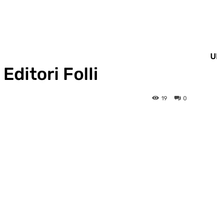
U
ditori Folli
19
0