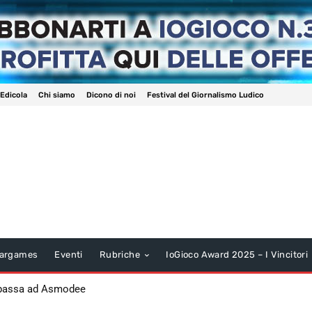
 Edicola
Chi siamo
Dicono di noi
Festival del Giornalismo Ludico
argames
Eventi
Rubriche
IoGioco Award 2025 – I Vincitori
 passa ad Asmodee