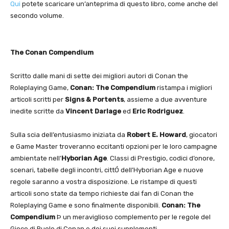
Qui
potete scaricare un’anteprima di questo libro, come anche del
secondo volume.
The Conan Compendium
Scritto dalle mani di sette dei migliori autori di Conan the
Roleplaying Game,
Conan: The Compendium
ristampa i migliori
articoli scritti per
Signs & Portents
, assieme a due avventure
inedite scritte da
Vincent Darlage
ed
Eric Rodriguez
.
Sulla scia dell’entusiasmo iniziata da
Robert E. Howard
, giocatori
e Game Master troveranno eccitanti opzioni per le loro campagne
ambientate nell’
Hyborian Age
. Classi di Prestigio, codici d’onore,
scenari, tabelle degli incontri, cittÓ dell’Hyborian Age e nuove
regole saranno a vostra disposizione. Le ristampe di questi
articoli sono state da tempo richieste dai fan di Conan the
Roleplaying Game e sono finalmente disponibili.
Conan: The
Compendium
Þ un meraviglioso complemento per le regole del
Gioco di Ruolo di Conan e dei suoi supplementi.