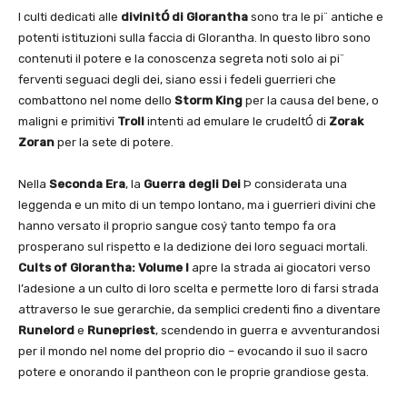
I culti dedicati alle
divinitÓ di Glorantha
sono tra le pi¨ antiche e
potenti istituzioni sulla faccia di Glorantha. In questo libro sono
contenuti il potere e la conoscenza segreta noti solo ai pi¨
ferventi seguaci degli dei, siano essi i fedeli guerrieri che
combattono nel nome dello
Storm King
per la causa del bene, o
maligni e primitivi
Troll
intenti ad emulare le crudeltÓ di
Zorak
Zoran
per la sete di potere.
Nella
Seconda Era
, la
Guerra degli Dei
Þ considerata una
leggenda e un mito di un tempo lontano, ma i guerrieri divini che
hanno versato il proprio sangue cosý tanto tempo fa ora
prosperano sul rispetto e la dedizione dei loro seguaci mortali.
Cults of Glorantha: Volume I
apre la strada ai giocatori verso
l’adesione a un culto di loro scelta e permette loro di farsi strada
attraverso le sue gerarchie, da semplici credenti fino a diventare
Runelord
e
Runepriest
, scendendo in guerra e avventurandosi
per il mondo nel nome del proprio dio – evocando il suo il sacro
potere e onorando il pantheon con le proprie grandiose gesta.