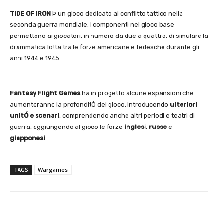
TIDE OF IRON
Þ un gioco dedicato al conflitto tattico nella
seconda guerra mondiale. I componenti nel gioco base
permettono ai giocatori, in numero da due a quattro, di simulare la
drammatica lotta tra le forze americane e tedesche durante gli
anni 1944 e 1945.
Fantasy Flight Games
ha in progetto alcune espansioni che
aumenteranno la profonditÓ del gioco, introducendo
ulteriori
unitÓ e scenari
, comprendendo anche altri periodi e teatri di
guerra, aggiungendo al gioco le forze
inglesi
,
russe
e
giapponesi
.
TAGS
Wargames