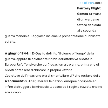
Tide of Iron
, della
Fantasy Flight
Games
. Si tratta
di un wargame
tattico dedicato
alla seconda
guerra mondiale. Leggiamo insieme la presentazione pubblicata
sul sito.
6 giugno 1944
. Il D-Day fu definito “il giorno pi¨ lungo” della
guerra, eppure fu solamente l’inizio dell’offensiva alleata in
Europa. Un’offensiva che dur? quasi un altro anno, prima che gli
alleati potessero dichiarare la propria vittoria.
L’obiettivo dell’invasione era di smantellare ci? che restava della
Wehrmacht
di Hitler, liberare le nazioni europee occupate ed
infine distruggere la minaccia tedesca ed il regime nazista che ne
era a capo.