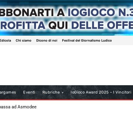
Edicola
Chi siamo
Dicono di noi
Festival del Giornalismo Ludico
argames
Eventi
Rubriche
IoGioco Award 2025 – I Vincitori
 passa ad Asmodee