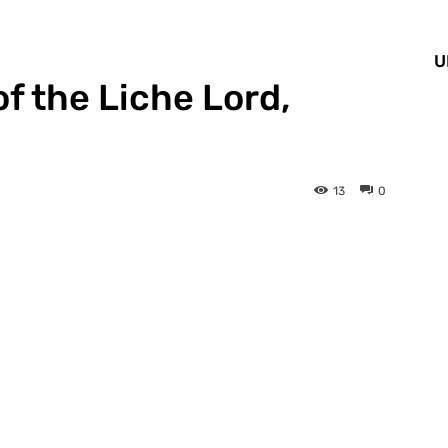
U
f the Liche Lord,
13
0