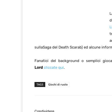
d
L
t
a
sullaSaga del Death Scarab) ed alcune infor
Fanatici del background o semplici gioca
Lord
cliccate qui
.
TAGS
Giochi di ruolo
Condividere