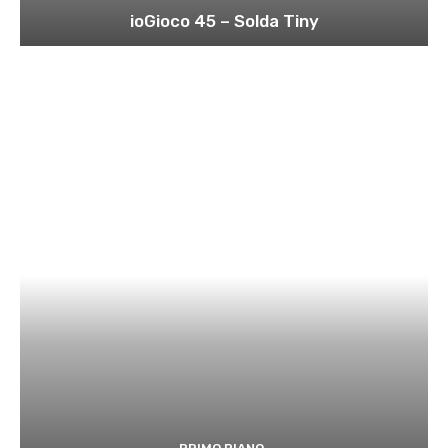
ioGioco 45 – Solda Tiny