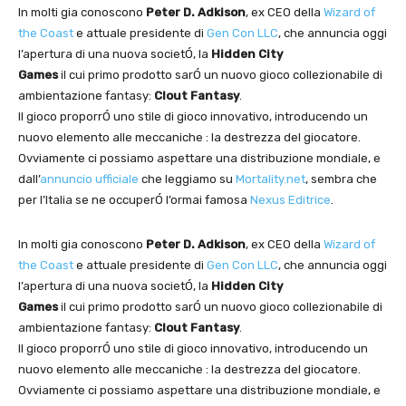
In molti gia conoscono
Peter D. Adkison
, ex CEO della
Wizard of
the Coast
e attuale presidente di
Gen Con LLC
, che annuncia oggi
l’apertura di una nuova societÓ, la
Hidden City
Games
il cui primo prodotto sarÓ un nuovo gioco collezionabile di
ambientazione fantasy:
Clout Fantasy
.
Il gioco proporrÓ uno stile di gioco innovativo, introducendo un
nuovo elemento alle meccaniche : la destrezza del giocatore.
Ovviamente ci possiamo aspettare una distribuzione mondiale, e
dall’
annuncio ufficiale
che leggiamo su
Mortality.net
, sembra che
per l’Italia se ne occuperÓ l’ormai famosa
Nexus Editrice
.
In molti gia conoscono
Peter D. Adkison
, ex CEO della
Wizard of
the Coast
e attuale presidente di
Gen Con LLC
, che annuncia oggi
l’apertura di una nuova societÓ, la
Hidden City
Games
il cui primo prodotto sarÓ un nuovo gioco collezionabile di
ambientazione fantasy:
Clout Fantasy
.
Il gioco proporrÓ uno stile di gioco innovativo, introducendo un
nuovo elemento alle meccaniche : la destrezza del giocatore.
Ovviamente ci possiamo aspettare una distribuzione mondiale, e