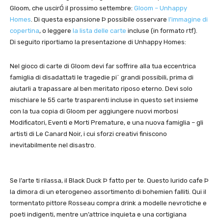
Gloom, che uscirÓ il prossimo settembre:
Gloom – Unhappy
Homes
. Di questa espansione Þ possibile osservare
l’immagine di
copertina
, o leggere
la lista delle carte
incluse (in formato rtf).
Di seguito riportiamo la presentazione di Unhappy Homes:
Nel gioco di carte di Gloom devi far soffrire alla tua eccentrica
famiglia di disadattati le tragedie pi¨ grandi possibili, prima di
aiutarli a trapassare al ben meritato riposo eterno. Devi solo
mischiare le 55 carte trasparenti incluse in questo set insieme
con la tua copia di Gloom per aggiungere nuovi morbosi
Modificatori, Eventi e Morti Premature, e una nuova famiglia – gli
artisti di Le Canard Noir, i cui sforzi creativi finiscono
inevitabilmente nel disastro.
Se l’arte ti rilassa, il Black Duck Þ fatto per te. Questo lurido cafe Þ
la dimora di un eterogeneo assortimento di bohemien falliti. Qui il
tormentato pittore Rosseau compra drink a modelle nevrotiche e
poeti indigenti, mentre un’attrice inquieta e una cortigiana