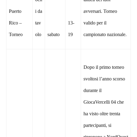
Puerto
i da
avversari. Torneo
Rico –
tav
13-
valido per il
Torneo
olo
sabato
19
campionato nazionale.
Dopo il primo torneo
svoltosi l’anno scorso
durante il
GiocaVercelli 04 che
ha visto oltre trenta
partecipanti, si
ripropone a NordOvest