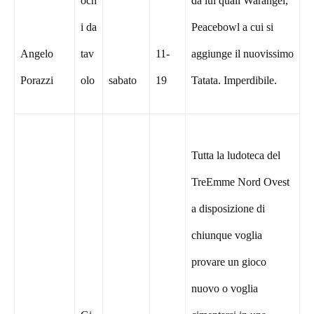
och
da lui quali Warangel,
i da
Peacebowl a cui si
Angelo
tav
11-
aggiunge il nuovissimo
Porazzi
olo
sabato
19
Tatata. Imperdibile.
Tutta la ludoteca del
TreEmme Nord Ovest
a disposizione di
chiunque voglia
provare un gioco
nuovo o voglia