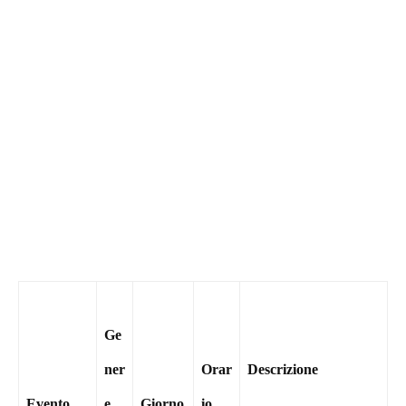
Ge
ner
Orar
Descrizione
Evento
e
Giorno
io