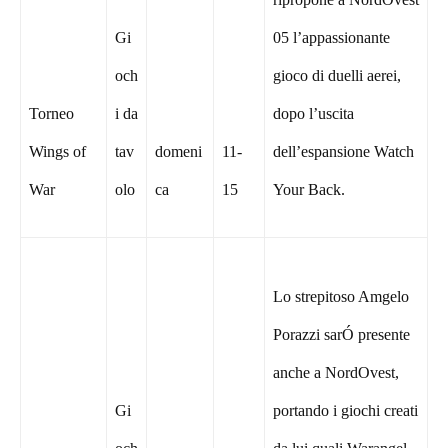
Gi
05 l’appassionante
och
gioco di duelli aerei,
Torneo
i da
dopo l’uscita
Wings of
tav
domeni
11-
dell’espansione Watch
War
olo
ca
15
Your Back.
Lo strepitoso Amgelo
Porazzi sarÓ presente
anche a NordOvest,
Gi
portando i giochi creati