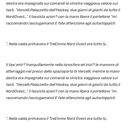
destra era impegnata sui comandi la sinistra viaggiava veloce sui
tasti. “Vercelli,Palazzetto dell’Hockey, due giorni di giochi da tutto il
NordOvest…” il tassista azion? con la mano libera il portellone “mi
raccomando l’asciugamano! E fate attenzione agli autostoppisti
”. Nella calda primavera il TreEmme Nord Ovest era tutto lý…
Il taxi entr? tranquillamente nella ionosfera ed inizi? le manovre di
atterraggio nei pressi dello spazioporto di Vercelli; mentre la mano
destra era impegnata sui comandi la sinistra viaggiava veloce sui
tasti. “Vercelli,Palazzetto dell’Hockey, due giorni di giochi da tutto il
NordOvest…” il tassista azion? con la mano libera il portellone “mi
raccomando l’asciugamano! E fate attenzione agli autostoppisti
”. Nella calda primavera il TreEmme Nord Ovest era tutto lý…