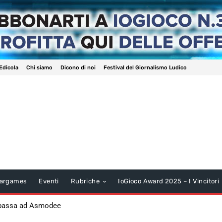
Edicola
Chi siamo
Dicono di noi
Festival del Giornalismo Ludico
argames
Eventi
Rubriche
IoGioco Award 2025 – I Vincitori
 passa ad Asmodee