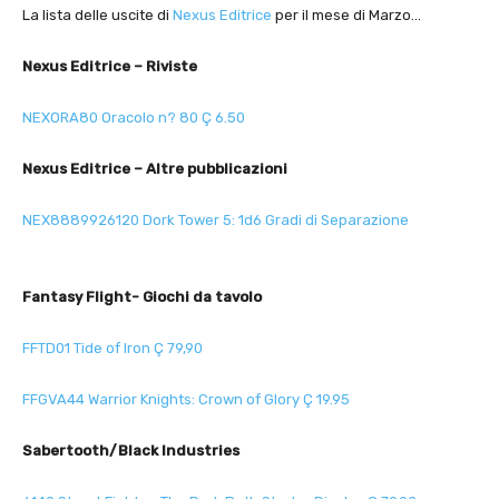
La lista delle uscite di
Nexus Editrice
per il mese di Marzo…
Nexus Editrice – Riviste
NEXORA80 Oracolo n? 80 Ç 6.50
Nexus Editrice – Altre pubblicazioni
NEX8889926120 Dork Tower 5: 1d6 Gradi di Separazione
Fantasy Flight- Giochi da tavolo
FFTD01 Tide of Iron Ç 79,90
FFGVA44 Warrior Knights: Crown of Glory Ç 19.95
Sabertooth/Black Industries