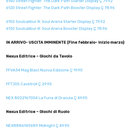
6140 Street Fighter: The Dark Path Starter Display Ç 79.92
6120 Street Fighter: The Dark Path Booster Display Ç 78.96
6150 Soulcalibur III: Soul Arena Starter Display Ç 79.92
6130 Soulcalibur III: Soul Arena Booster Display Ç 78.96
IN ARRIVO- USCITA IMMINENTE (Fine febbraio- inizio marzo)
Nexus Editrice – Giochi da Tavolo
FFVA34 Mag Blast Nuova Edizione Ç 19.90
FFTJ05 Cavetroll Ç 29.95
NEX 8022167054 La Furia di Dracula Ç 49.90
Nexus Editrice – Giochi di Ruolo
NEX8886149689 Midnight Ç 49.90