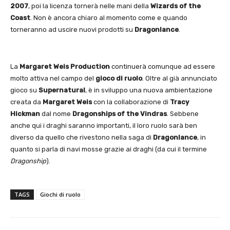
2007
, poi la licenza tornerà nelle mani della
Wizards of the
Coast
. Non è ancora chiaro al momento come e quando
torneranno ad uscire nuovi prodotti su
Dragonlance
.
La
Margaret Weis Production
continuerà comunque ad essere
molto attiva nel campo del
gioco di ruolo
. Oltre al già annunciato
gioco su
Supernatural
, è in sviluppo una nuova ambientazione
creata da
Margaret Weis
con la collaborazione di
Tracy
Hickman
dal nome
Dragonships of the Vindras
. Sebbene
anche qui i draghi saranno importanti, il loro ruolo sarà ben
diverso da quello che rivestono nella saga di
Dragonlance
, in
quanto si parla di navi mosse grazie ai draghi (da cui il termine
Dragonship
).
TAGS
Giochi di ruolo