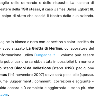
ttaglio delle domande e delle risposte. La nascita di
à estere della
TSR
stessa, il caso James Dallas Egbert III,
il colpo di stato che cacciò il Nostro dalla sua azienda,
gine in bianco e nero con copertina a colori scritto da
o specializzato
La Grotta di Merlino
, collaboratore del
informazione ludica
Dungeons.it
. Il volume può essere
 la pubblicazione sarebbe stata impossibile) Un numero
llo stand
Giochi da Collezione
(stand
G128
, padiglione
ames
(1-4 novembre 2007) dove sarà possibile (spesso,
lume. Suggerimenti, commenti, correzioni e aggiunte –
guida ancora più completa e aggiornata – sono più che
o.com
.