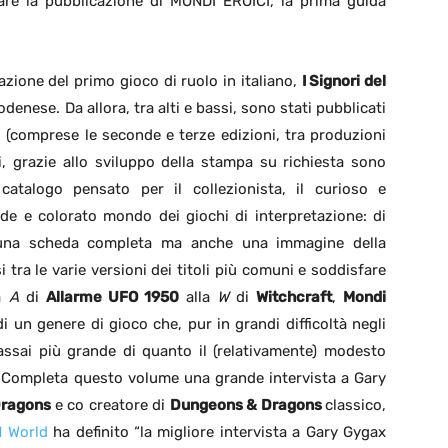
are la pubblicazione di MONDI EROICI, la prima guida
zione del primo gioco di ruolo in italiano,
I Signori del
denese. Da allora, tra alti e bassi, sono stati pubblicati
olo (comprese le seconde e terze edizioni, tra produzioni
i, grazie allo sviluppo della stampa su richiesta sono
talogo pensato per il collezionista, il curioso e
nde e colorato mondo dei giochi di interpretazione: di
e una scheda completa ma anche una immagine della
 tra le varie versioni dei titoli più comuni e soddisfare
la
A
di
Allarme UFO 1950
alla
W
di
Witchcraft
,
Mondi
i un genere di gioco che, pur in grandi difficoltà negli
 assai più grande di quanto il (relativamente) modesto
. Completa questo volume una grande intervista a Gary
ragons
e co creatore di
Dungeons & Dragons
classico,
 World
ha definito “la migliore intervista a Gary Gygax