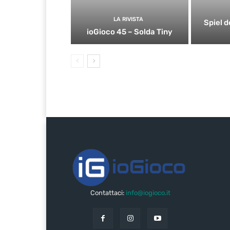
LA RIVISTA
Spiel d
ioGioco 45 – Solda Tiny
Contattaci:
info@iogioco.it