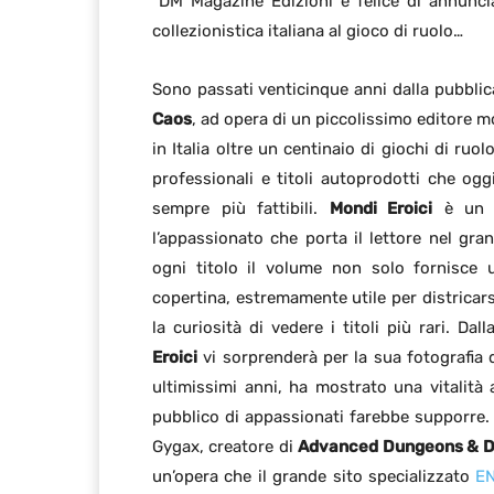
“DM Magazine Edizioni è felice di annunci
collezionistica italiana al gioco di ruolo…
Sono passati venticinque anni dalla pubblica
Caos
, ad opera di un piccolissimo editore mo
in Italia oltre un centinaio di giochi di ru
professionali e titoli autoprodotti che ogg
sempre più fattibili.
Mondi Eroici
è un ca
l’appassionato che porta il lettore nel gra
ogni titolo il volume non solo fornisc
copertina, estremamente utile per districarsi
la curiosità di vedere i titoli più rari. Dal
Eroici
vi sorprenderà per la sua fotografia d
ultimissimi anni, ha mostrato una vitalità
pubblico di appassionati farebbe supporre
Gygax, creatore di
Advanced Dungeons & D
un’opera che il grande sito specializzato
EN