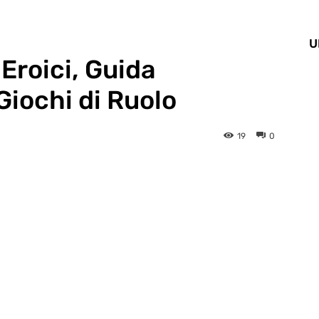
U
Eroici, Guida
 Giochi di Ruolo
19
0