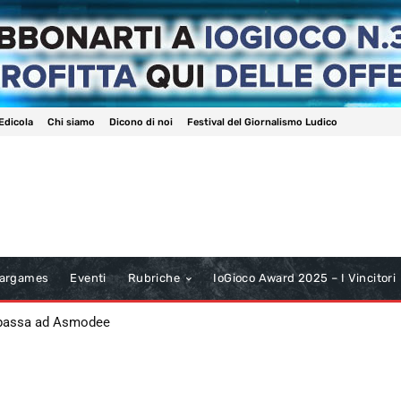
Edicola
Chi siamo
Dicono di noi
Festival del Giornalismo Ludico
argames
Eventi
Rubriche
IoGioco Award 2025 – I Vincitori
 passa ad Asmodee