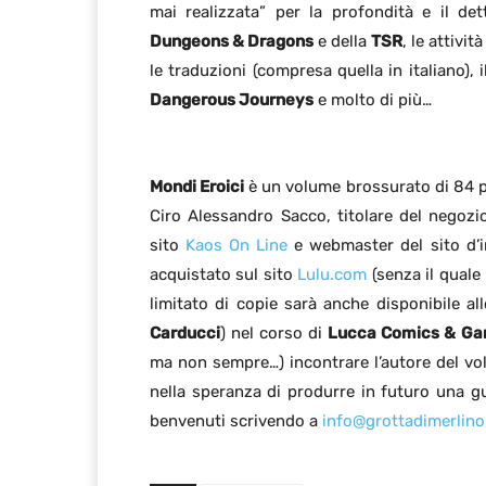
mai realizzata” per la profondità e il de
Dungeons & Dragons
e della
TSR
, le attivit
le traduzioni (compresa quella in italiano), 
Dangerous Journeys
e molto di più…
Mondi Eroici
è un volume brossurato di 84 pa
Ciro Alessandro Sacco, titolare del negozi
sito
Kaos On Line
e webmaster del sito d’
acquistato sul sito
Lulu.com
(senza il quale
limitato di copie sarà anche disponibile a
Carducci
) nel corso di
Lucca Comics & G
ma non sempre…) incontrare l’autore del vo
nella speranza di produrre in futuro una 
benvenuti scrivendo a
info@grottadimerlin