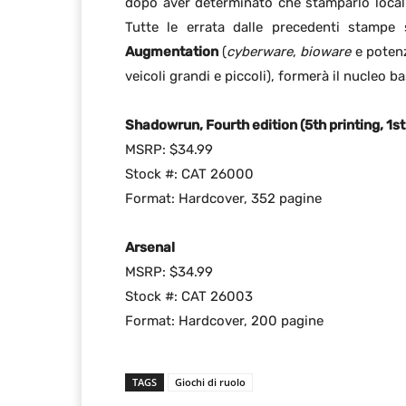
dopo aver determinato che stamparlo local
Tutte le errata dalle precedenti stampe
Augmentation
(
cyberware
,
bioware
e potenz
veicoli grandi e piccoli), formerà il nucleo b
Shadowrun, Fourth edition (5th printing, 1st
MSRP: $34.99
Stock #: CAT 26000
Format: Hardcover, 352 pagine
Arsenal
MSRP: $34.99
Stock #: CAT 26003
Format: Hardcover, 200 pagine
TAGS
Giochi di ruolo