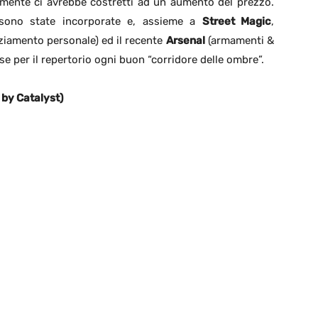
mente ci avrebbe costretti ad un aumento del prezzo.
 sono state incorporate e, assieme a
Street Magic
,
iamento personale) ed il recente
Arsenal
(armamenti &
ase per il repertorio ogni buon “corridore delle ombre”.
 by Catalyst)