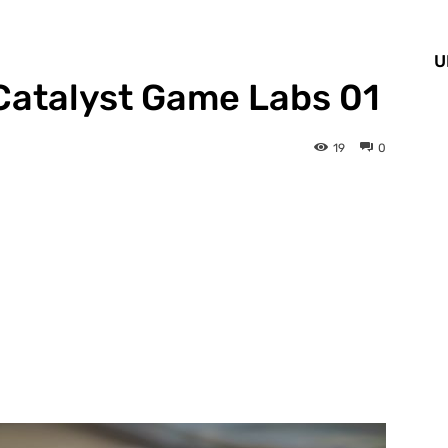
U
Catalyst Game Labs 01
19
0