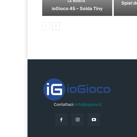
LA RIVISTA
Spiel d
ioGioco 45 – Solda Tiny
Contattaci:
info@iogioco.it