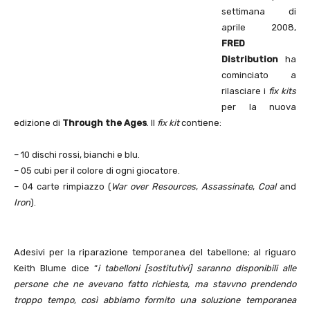
settimana di
aprile 2008,
FRED
Distribution
ha
cominciato a
rilasciare i
fix kits
per la nuova
edizione di
Through the Ages
. Il
fix kit
contiene:
– 10 dischi rossi, bianchi e blu.
– 05 cubi per il colore di ogni giocatore.
– 04 carte rimpiazzo (
War over Resources
,
Assassinate
,
Coal
and
Iron
).
Adesivi per la riparazione temporanea del tabellone; al riguaro
Keith Blume dice “
i tabelloni [sostitutivi] saranno disponibili alle
persone che ne avevano fatto richiesta, ma stavvno prendendo
troppo tempo, così abbiamo formito una soluzione temporanea