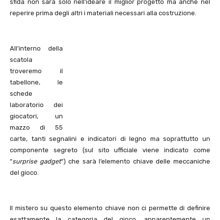
sfida non sarà solo nell’ideare il miglior progetto ma anche nel
reperire prima degli altri i materiali necessari alla costruzione.
All’interno della
scatola
troveremo il
tabellone, le
schede
laboratorio dei
giocatori, un
mazzo di 55
carte, tanti segnalini e indicatori di legno ma soprattutto un
componente segreto (sul sito ufficiale viene indicato come
“
surprise gadget
“) che sarà l’elemento chiave delle meccaniche
del gioco.
Il mistero su questo elemento chiave non ci permette di definire
esattamente la categoria del gioco, apparentemente un